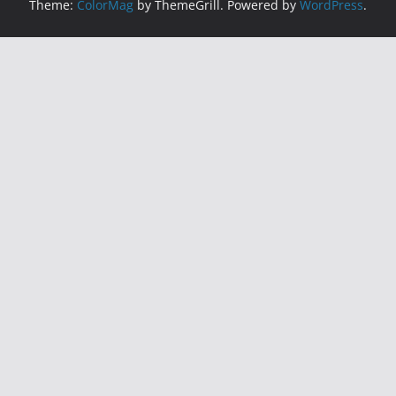
Theme:
ColorMag
by ThemeGrill. Powered by
WordPress
.