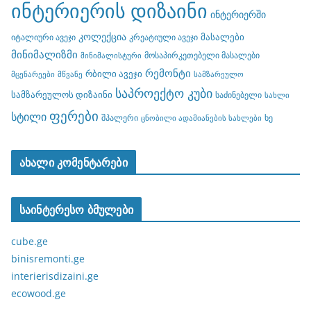
ინტერიერის დიზაინი
ინტერიერში
კოლექცია
მასალები
იტალიური ავეჯი
კრეატიული ავეჯი
მინიმალიზმი
მოსაპირკეთებელი მასალები
მინიმალისტური
რემონტი
რბილი ავეჯი
მცენარეები
მწვანე
სამზარეულო
საპროექტო კუბი
სამზარეულოს დიზაინი
საძინებელი
სახლი
ფერები
სტილი
შპალერი
ხე
ცნობილი ადამიანების სახლები
ახალი კომენტარები
საინტერესო ბმულები
cube.ge
binisremonti.ge
interierisdizaini.ge
ecowood.ge