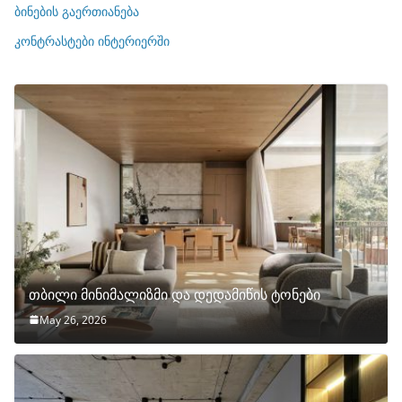
ბინების გაერთიანება
ბ
ი
კონტრასტები ინტერიერში
თბილი მინიმალიზმი და დედამიწის ტონები
May 26, 2026