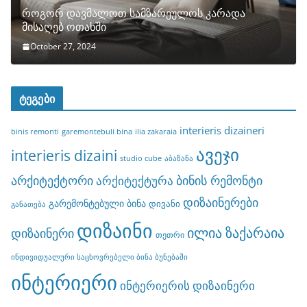
როგორ დავმალოთ სამზარეულოს კარადა
მისაღებ ოთახში
October 27, 2024
ტეგები
interieris dizaineri
binis remonti
garemontebuli bina
ilia zakaraia
ავეჯი
interieris dizaini
studio cube
აბაზანა
არქიტექტორი
ბინის რემონტი
არქიტექტურა
დიზაინერები
გარემონტებული ბინა
დივანი
განათება
დიზაინი
ილია ზაქარაია
დიზაინერი
თეთრი
ინდივიდუალური საცხოვრებელი ბინა ბუნებაში
ინტერიერი
ინტერიერის დიზაინერი