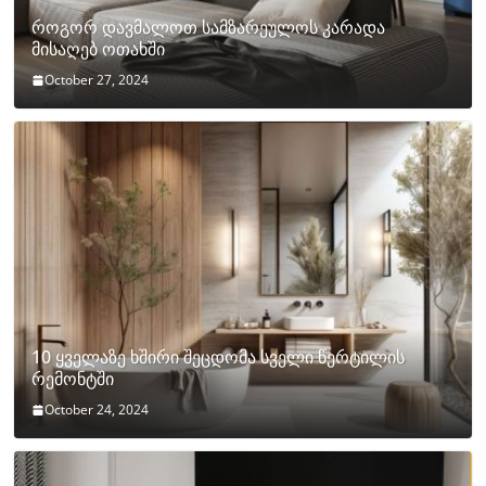
როგორ დავმალოთ სამზარეულოს კარადა
მისაღებ ოთახში
October 27, 2024
10 ყველაზე ხშირი შეცდომა სველი წერტილის
რემონტში
October 24, 2024