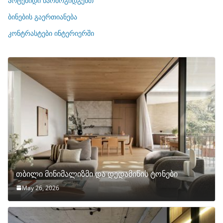
არტემიდი წარმოგიდგენთ
ე
ბინების გაერთიანება
ბ
ი
კონტრასტები ინტერიერში
თბილი მინიმალიზმი და დედამიწის ტონები
May 26, 2026