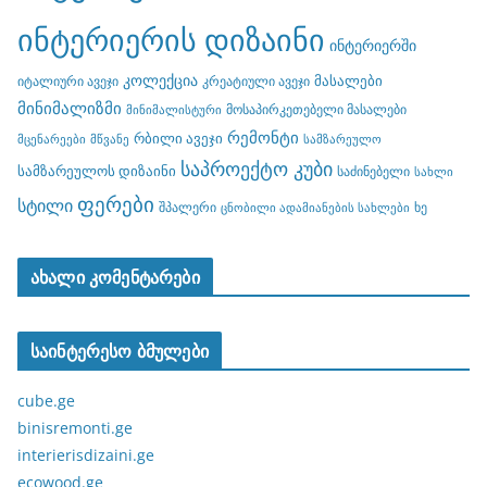
ინტერიერის დიზაინი
ინტერიერში
კოლექცია
მასალები
იტალიური ავეჯი
კრეატიული ავეჯი
მინიმალიზმი
მოსაპირკეთებელი მასალები
მინიმალისტური
რემონტი
რბილი ავეჯი
მცენარეები
მწვანე
სამზარეულო
საპროექტო კუბი
სამზარეულოს დიზაინი
საძინებელი
სახლი
ფერები
სტილი
შპალერი
ხე
ცნობილი ადამიანების სახლები
ახალი კომენტარები
საინტერესო ბმულები
cube.ge
binisremonti.ge
interierisdizaini.ge
ecowood.ge