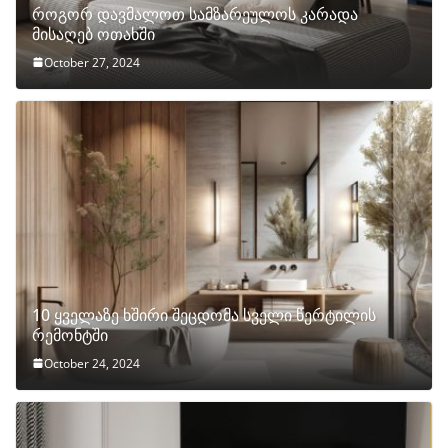
როგორ დავმალოთ სამზარეულოს კარადა
მისაღებ ოთახში
October 27, 2024
10 ყველაზე ხშირი შეცდომა სველი წერტილის
რემონტში
October 24, 2024