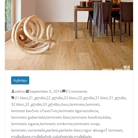
ᲠᲔᲛᲝᲜᲢᲘ
admin
September 6, 2016
0 Comments
21 klasi
,
21 კლასი
,
22 კლასი
,
23 klasi
,
23 კლასი
,
31 klasi
,
31 კლასი
,
32 klasi
,
32 კლასი
,
33 კლასი
,
class
,
laminate
,
laminati
,
laminati bavSvis oTaxisTvis
,
laminatis bgeraizolacia
,
laminatis gabaritebi
,
laminatis klasi
,
laminatis kvadratuloba
,
laminatis sigane
,
laminatis simkvrive
,
laminatis sisqe
,
laminatis variantebi
,
parketi
,
parketis klasi
,
rogor davagoT laminati
,
ლამიანატი
,
ლამინარის გაბარიტები
,
ლამინატი
,