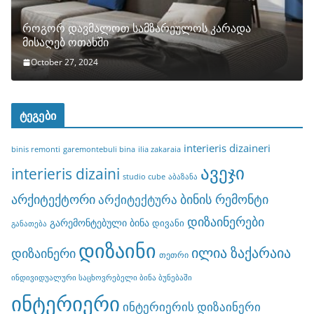
როგორ დავმალოთ სამზარეულოს კარადა
მისაღებ ოთახში
October 27, 2024
ტეგები
interieris dizaineri
binis remonti
garemontebuli bina
ilia zakaraia
ავეჯი
interieris dizaini
studio cube
აბაზანა
არქიტექტორი
ბინის რემონტი
არქიტექტურა
დიზაინერები
გარემონტებული ბინა
დივანი
განათება
დიზაინი
ილია ზაქარაია
დიზაინერი
თეთრი
ინდივიდუალური საცხოვრებელი ბინა ბუნებაში
ინტერიერი
ინტერიერის დიზაინერი