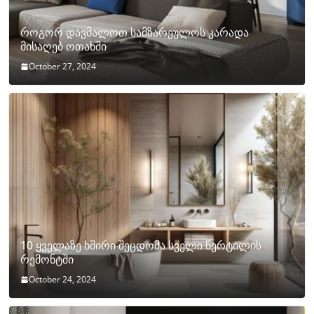
როგორ დავმალოთ სამზარეულოს კარადა
მისაღებ ოთახში
October 27, 2024
10 ყველაზე ხშირი შეცდომა სველი წერტილის
რემონტში
October 24, 2024