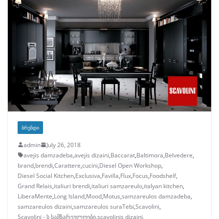
ᲑᲠᲔᲜᲓᲘ
admin
July 26, 2018
avejis damzadeba
,
avejis dizaini
,
Baccarat
,
Baltimora
,
Belvedere
,
brand
,
brendi
,
Carattere
,
cucini
,
Diesel Open Workshop
,
Diesel Social Kitchen
,
Exclusiva
,
Favilla
,
Flux
,
Focus
,
Foodshelf
,
Grand Relais
,
italiuri brendi
,
italiuri samzareulo
,
italyan kitchen
,
LiberaMente
,
Long Island
,
Mood
,
Motus
,
samzareulos damzadeba
,
samzareulos dizaini
,
samzareulos suraTebi
,
Scavolini
,
Scavolini - ს სამზარეულოები
,
scavolinis dizaini
,