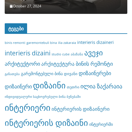
October 27, 2024
ტეგები
interieris dizaineri
binis remonti
garemontebuli bina
ilia zakaraia
ავეჯი
interieris dizaini
studio cube
აბაზანა
არქიტექტორი
ბინის რემონტი
არქიტექტურა
დიზაინერები
გარემონტებული ბინა
დივანი
განათება
დიზაინი
ილია ზაქარაია
დიზაინერი
თეთრი
ინდივიდუალური საცხოვრებელი ბინა ბუნებაში
ინტერიერი
ინტერიერის დიზაინერი
ინტერიერის დიზაინი
ინტერიერში