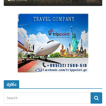
ძებნა