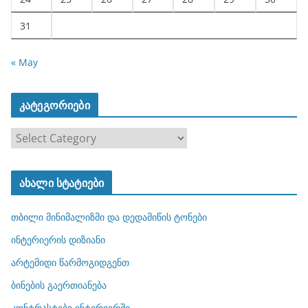
31
« May
კატეგორიები
კ
ა
ტ
ახალი სტატიები
ე
გ
თბილი მინიმალიზმი და დედამიწის ტონები
ო
რ
ინტერიერის დიზიანი
ი
არტემიდი წარმოგიდგენთ
ე
ბინების გაერთიანება
ბ
ი
კონტრასტები ინტერიერში