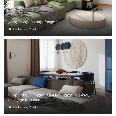
კონტრასტები ინტერიერში
October 29, 2024
როგორ დავმალოთ სამზარეულოს კარადა
მისაღებ ოთახში
October 27, 2024