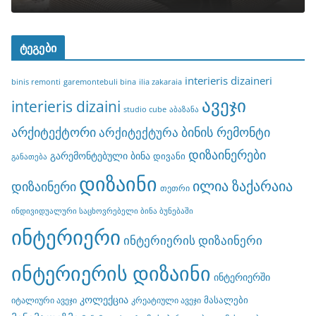
ტეგები
interieris dizaineri
binis remonti
garemontebuli bina
ilia zakaraia
ავეჯი
interieris dizaini
studio cube
აბაზანა
არქიტექტორი
ბინის რემონტი
არქიტექტურა
დიზაინერები
გარემონტებული ბინა
დივანი
განათება
დიზაინი
ილია ზაქარაია
დიზაინერი
თეთრი
ინდივიდუალური საცხოვრებელი ბინა ბუნებაში
ინტერიერი
ინტერიერის დიზაინერი
ინტერიერის დიზაინი
ინტერიერში
კოლექცია
მასალები
იტალიური ავეჯი
კრეატიული ავეჯი