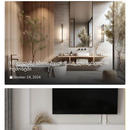
10 ყველაზე ხშირი შეცდომა სველი წერტილის
რემონტში
October 24, 2024