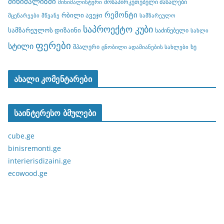
მინიმალიზმი
მოსაპირკეთებელი მასალები
მინიმალისტური
რემონტი
რბილი ავეჯი
მცენარეები
მწვანე
სამზარეულო
საპროექტო კუბი
სამზარეულოს დიზაინი
საძინებელი
სახლი
ფერები
სტილი
შპალერი
ხე
ცნობილი ადამიანების სახლები
ახალი კომენტარები
საინტერესო ბმულები
cube.ge
binisremonti.ge
interierisdizaini.ge
ecowood.ge