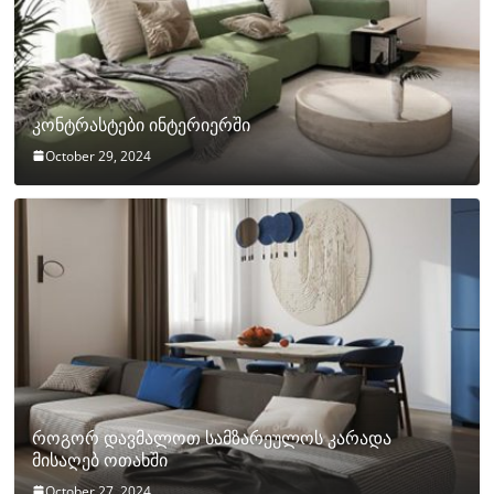
კონტრასტები ინტერიერში
October 29, 2024
როგორ დავმალოთ სამზარეულოს კარადა
მისაღებ ოთახში
October 27, 2024