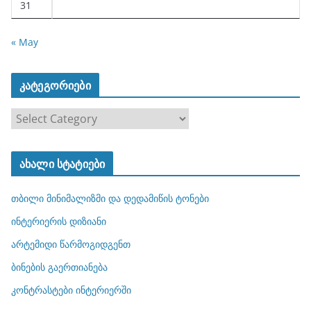
31
« May
კატეგორიები
კ
ა
ტ
ახალი სტატიები
ე
გ
თბილი მინიმალიზმი და დედამიწის ტონები
ო
რ
ინტერიერის დიზიანი
ი
არტემიდი წარმოგიდგენთ
ე
ბინების გაერთიანება
ბ
ი
კონტრასტები ინტერიერში