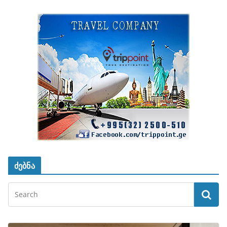
ძებნა