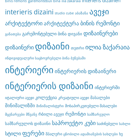
interieris dizaineri
binis remonti
garemontebuli bina
ilia zakaraia
ავეჯი
interieris dizaini
studio cube
აბაზანა
არქიტექტორი
ბინის რემონტი
არქიტექტურა
დიზაინერები
გარემონტებული ბინა
დივანი
განათება
დიზაინი
ილია ზაქარაია
დიზაინერი
თეთრი
ინდივიდუალური საცხოვრებელი ბინა ბუნებაში
ინტერიერი
ინტერიერის დიზაინერი
ინტერიერის დიზაინი
ინტერიერში
კოლექცია
მასალები
იტალიური ავეჯი
კრეატიული ავეჯი
მინიმალიზმი
მოსაპირკეთებელი მასალები
მინიმალისტური
რემონტი
რბილი ავეჯი
მცენარეები
მწვანე
სამზარეულო
საპროექტო კუბი
სამზარეულოს დიზაინი
საძინებელი
სახლი
ფერები
სტილი
შპალერი
ხე
ცნობილი ადამიანების სახლები