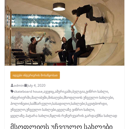
ᲘᲓᲔᲔᲑᲘ ᲘᲜᲢᲔᲠᲘᲔᲠᲘᲡ ᲛᲝᲡᲐᲬᲧᲝᲑᲐᲗ
admin
July 4, 2020
skateboard house
,
ავეჯიც
,
ამერიკაში
,
ბელგია
,
ვიწრო სახლი
,
ინტერიერში
,
მალიბუში
,
მისაღები
,
მსოფლიოს უჩვეულო სახლები
,
პოლონეთი
,
სამზარეულო
,
სასადილო
,
სახლები
,
სკეიტბორდი
,
უჩვეულო
,
უჩვეულო სახლები
,
ყველაზე ვიწრო სახლი
,
ყველაზე პატარა სახლი
,
წყლის რეზერვუარის გარდაქმნა სახლად
მსოფლიოს უჩვეულო სახლები