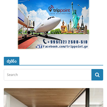
ძებნა