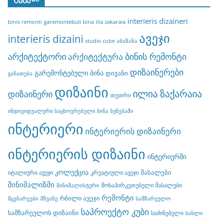
interieris dizaineri
binis remonti
garemontebuli bina
ilia zakaraia
ავეჯი
interieris dizaini
studio cube
აბაზანა
არქიტექტორი
ბინის რემონტი
არქიტექტურა
დიზაინერები
გარემონტებული ბინა
დივანი
განათება
დიზაინი
ილია ზაქარაია
დიზაინერი
თეთრი
ინდივიდუალური საცხოვრებელი ბინა ბუნებაში
ინტერიერი
ინტერიერის დიზაინერი
ინტერიერის დიზაინი
ინტერიერში
კოლექცია
მასალები
იტალიური ავეჯი
კრეატიული ავეჯი
მინიმალიზმი
მოსაპირკეთებელი მასალები
მინიმალისტური
რემონტი
რბილი ავეჯი
მცენარეები
მწვანე
სამზარეულო
საპროექტო კუბი
სამზარეულოს დიზაინი
საძინებელი
სახლი