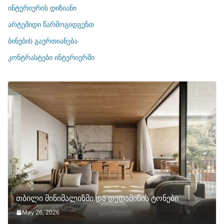
რ
ინტერიერის დიზიანი
ი
არტემიდი წარმოგიდგენთ
ე
ბინების გაერთიანება
ბ
ი
კონტრასტები ინტერიერში
თბილი მინიმალიზმი და დედამიწის ტონები
May 26, 2026