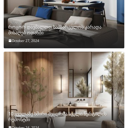
როგორ დავმალოთ სამზარეულოს კარადა
მისაღებ ოთახში
October 27, 2024
10 ყველაზე ხშირი შეცდომა სველი წერტილის
რემონტში
October 24, 2024