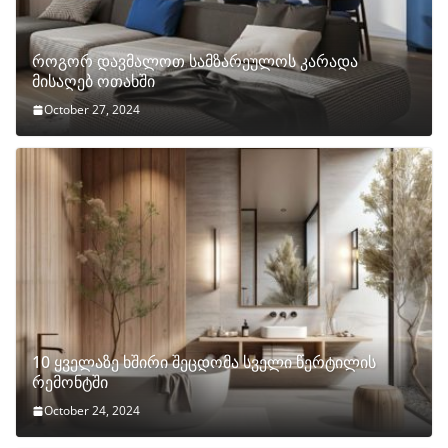
როგორ დავმალოთ სამზარეულოს კარადა
მისაღებ ოთახში
October 27, 2024
10 ყველაზე ხშირი შეცდომა სველი წერტილის
რემონტში
October 24, 2024