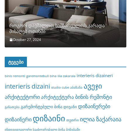
როგორ დავმალოთ სამზარეულოს კარადა
მისაღებ ოთახში
October 27, 2024
ტეგები
interieris dizaineri
binis remonti
garemontebuli bina
ilia zakaraia
ავეჯი
interieris dizaini
studio cube
აბაზანა
არქიტექტორი
ბინის რემონტი
არქიტექტურა
დიზაინერები
გარემონტებული ბინა
დივანი
განათება
დიზაინი
ილია ზაქარაია
დიზაინერი
თეთრი
ინდივიდუალური საცხოვრებელი ბინა ბუნებაში