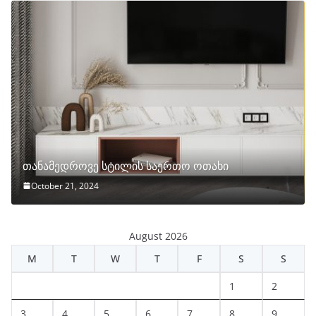
თანამედროვე სტილის საერთო ოთახი
October 21, 2024
August 2026
M
T
W
T
F
S
S
1
2
3
4
5
6
7
8
9