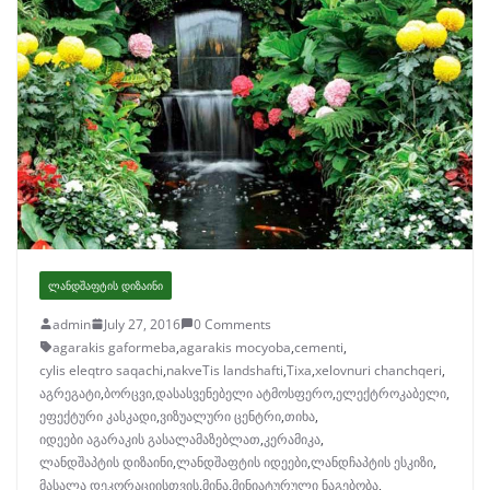
ᲚᲐᲜᲓᲨᲐᲤᲢᲘᲡ ᲓᲘᲖᲐᲘᲜᲘ
admin
July 27, 2016
0 Comments
agarakis gaformeba
,
agarakis mocyoba
,
cementi
,
cylis eleqtro saqachi
,
nakveTis landshafti
,
Tixa
,
xelovnuri chanchqeri
,
აგრეგატი
,
ბორცვი
,
დასასვენებელი ატმოსფერო
,
ელექტროკაბელი
,
ეფექტური კასკადი
,
ვიზუალური ცენტრი
,
თიხა
,
იდეები აგარაკის გასალამაზებლათ
,
კერამიკა
,
ლანდშაპტის დიზაინი
,
ლანდშაფტის იდეები
,
ლანდჩაპტის ესკიზი
,
მასალა დეკორაციისთვის
,
მინა
,
მინიატურული ნაგებობა
,