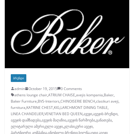
ᲑᲠᲔᲜᲓᲘ
admin
October 19, 2015
0 Comments
athens lounge chair
,
ATRIUM CHAISE
,
avejis kompania
,
Baker
,
Baker Furniture
,
BVS-Interiors
,
CHINOISERIE BENCH
,
clasikuri aveji
,
furnitura
,
KATRINE CHEST
,
KIG
,
LARCHMONT DINING TABLE
,
LINEA CHANDELIER
,
VENETIAN BED QUEEN
,
ავეჯი
,
ავეჯის ბრენდი
,
ავეჯის დამზადება
,
ავეჯის მაღაზია
,
ავეჯის წარმოება
,
განათება
,
ელიტარული ამერიკული ავეჯი
,
კლასიკური ავეჯი
,
პარტნიორი კომპანია
,
ცნობილი ბრენდი
,
ხელნაკეთი ავეჯი