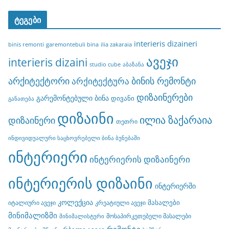
ტეგები
interieris dizaineri
binis remonti
garemontebuli bina
ilia zakaraia
ავეჯი
interieris dizaini
studio cube
აბაზანა
არქიტექტორი
ბინის რემონტი
არქიტექტურა
დიზაინერები
გარემონტებული ბინა
დივანი
განათება
დიზაინი
ილია ზაქარაია
დიზაინერი
თეთრი
ინდივიდუალური საცხოვრებელი ბინა ბუნებაში
ინტერიერი
ინტერიერის დიზაინერი
ინტერიერის დიზაინი
ინტერიერში
კოლექცია
მასალები
იტალიური ავეჯი
კრეატიული ავეჯი
მინიმალიზმი
მოსაპირკეთებელი მასალები
მინიმალისტური