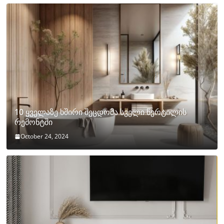
10 ყველაზე ხშირი შეცდომა სველი წერტილის
რემონტში
October 24, 2024