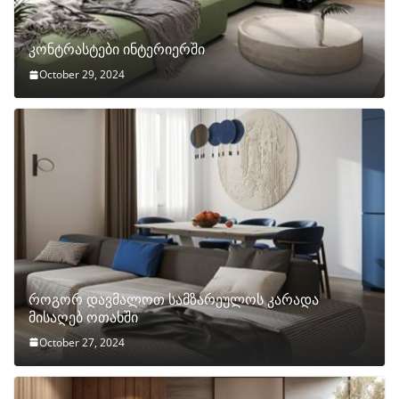
კონტრასტები ინტერიერში
October 29, 2024
როგორ დავმალოთ სამზარეულოს კარადა
მისაღებ ოთახში
October 27, 2024