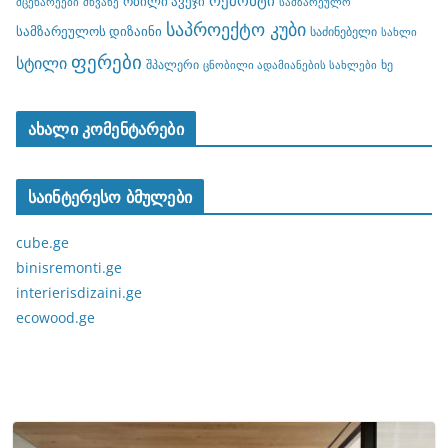
რემონტი
რბილი ავეჯი
მცენარეები
მწვანე
სამზარეულო
საპროექტო კუბი
სამზარეულოს დიზაინი
საძინებელი
სახლი
ფერები
სტილი
შპალერი
ხე
ცნობილი ადამიანების სახლები
ახალი კომენტარები
საინტერესო ბმულები
cube.ge
binisremonti.ge
interierisdizaini.ge
ecowood.ge