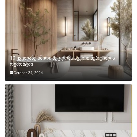
10 ყველაზე ხშირი შეცდომა სველი წერტილის
რემონტში
October 24, 2024