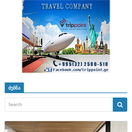
ძებნა