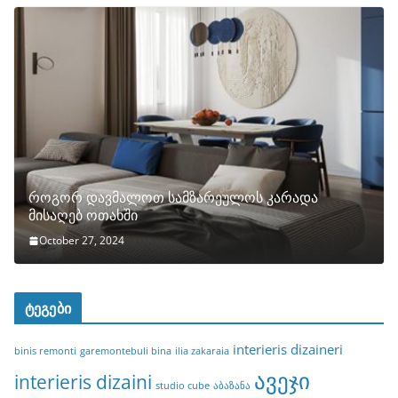
როგორ დავმალოთ სამზარეულოს კარადა
მისაღებ ოთახში
October 27, 2024
ტეგები
interieris dizaineri
binis remonti
garemontebuli bina
ilia zakaraia
ავეჯი
interieris dizaini
studio cube
აბაზანა