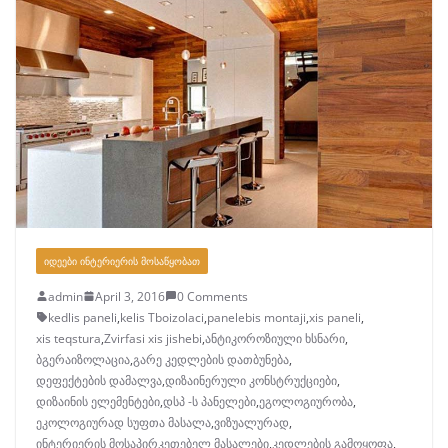
ᲘᲓᲔᲔᲑᲘ ᲘᲜᲢᲔᲠᲘᲔᲠᲘᲡ ᲛᲝᲡᲐᲬᲧᲝᲑᲐᲗ
admin
April 3, 2016
0 Comments
kedlis paneli
,
kelis Tboizolaci
,
panelebis montaji
,
xis paneli
,
xis teqstura
,
Zvirfasi xis jishebi
,
ანტიკოროზიული ხსნარი
,
ბგერაიზოლაცია
,
გარე კედლების დათბუნება
,
დეფექტების დამალვა
,
დიზაინერული კონსტრუქციები
,
დიზაინის ელემენტები
,
დსპ -ს პანელები
,
ეგოლოგიურობა
,
ეკოლოგიურად სუფთა მასალა
,
ვიზუალურად
,
ინტერიერის მოსაპირკეთებელ მასალები
,
კედლების გამოყოფა
,