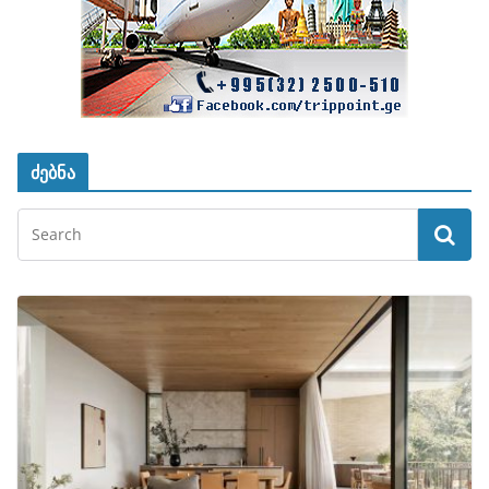
ძებნა