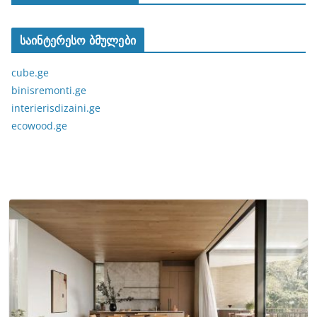
საინტერესო ბმულები
cube.ge
binisremonti.ge
interierisdizaini.ge
ecowood.ge