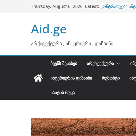
Skip
ბინების გაერთია
Latest:
Thursday, August 6, 2026
კონტრასტები ინ
to
თბილი მინიმალიზ
content
ტონები
Aid.ge
ინტერიერის დიზი
არტემიდი წარმო
არქიტექტურა , ინტერიერი , დიზაინი
ᲩᲕᲔᲜᲡ ᲨᲔᲡᲐᲮᲔᲑ
ᲐᲠᲥᲘᲢᲔᲥᲢᲣᲠᲐ
ᲘᲜ
ᲘᲜᲢᲔᲠᲘᲔᲠᲘᲡ ᲓᲘᲖᲐᲘᲜᲘ
ᲠᲔᲛᲝᲜᲢᲘ
ᲘᲜ
ᲡᲐᲘᲢᲘᲡ ᲠᲣᲙᲐ