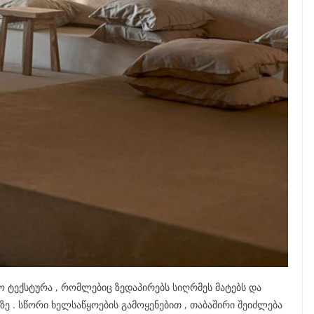
ორო ტექსტურა , რომლებიც ზედაპირებს სიღრმეს მატებს და
ე . სწორი ხელსაწყოების გამოყენებით , თაბაშირი შეიძლება