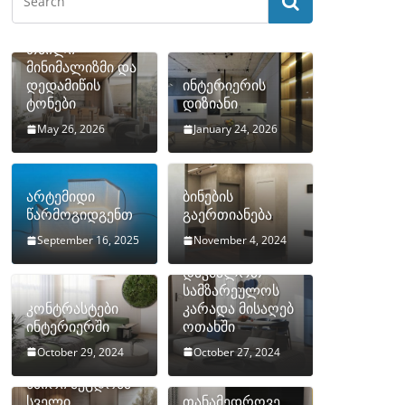
თბილი
მინიმალიზმი და
დედამიწის
ინტერიერის
ტონები
დიზიანი
May 26, 2026
January 24, 2026
არტემიდი
ბინების
წარმოგიდგენთ
გაერთიანება
September 16, 2025
November 4, 2024
როგორ
დავმალოთ
სამზარეულოს
კონტრასტები
კარადა მისაღებ
ინტერიერში
ოთახში
October 29, 2024
October 27, 2024
10 ყველაზე
ხშირი შეცდომა
სველი
თანამედროვე