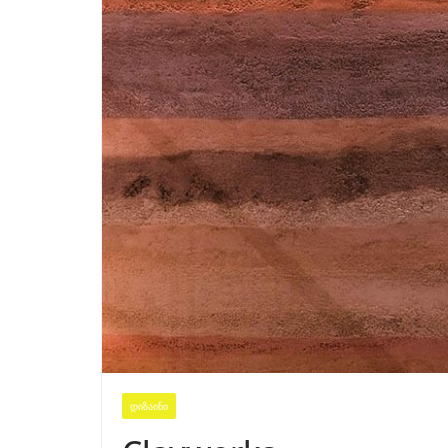
ᲓᲘᲖᲐᲘᲜᲘ