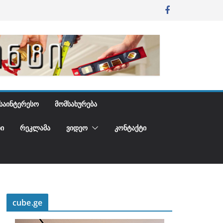
ᲡᲐᲘᲜᲢᲔᲠᲔᲡᲝ
ᲛᲝᲛᲡᲐᲮᲣᲠᲔᲑᲐ
Ი
ᲠᲔᲙᲚᲐᲛᲐ
ᲕᲘᲓᲔᲝ
ᲙᲝᲜᲢᲐᲥᲢᲘ
cube.ge