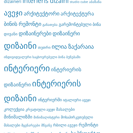
interieris dizaini
dizaineri
studio cube
აბაზანა
ავეჯი
არქიტექტორი
არქიტექტურა
ბინის რემონტი
გარემონტებული ბინა
განათება
დიზაინერები
დიზაინერი
დივანი
დიზაინი
ილია ზაქარაია
თეთრი
ინდივიდუალური საცხოვრებელი ბინა ბუნებაში
ინტერიერი
ინტერიერის
ინტერიერის
დიზაინერი
დიზაინი
ინტერიერში
იტალიური ავეჯი
კოლექცია
მასალები
კრეატიული ავეჯი
მინიმალიზმი
მოსაპირკეთებელი
მინიმალისტური
რემონტი
რბილი ავეჯი
მასალები
მცენარეები
მწვანე