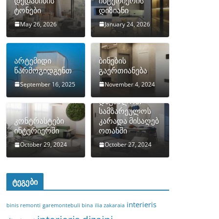
დედამიწის
ინტერიერის
ტონები
დიზიანი
May 26, 2026
January 24, 2026
არტემიდი
ბინების
წარმოგიდგენთ
გაერთიანება
September 16, 2025
November 4, 2024
როგორ
დავმალოთ
სამზარეულოს
კონტრასტები
კარადა მისაღებ
ინტერიერში
ოთახში
October 29, 2024
October 27, 2024
ტეგები
interieris
binis remonti
garemontebuli bina
ilia zakaraia