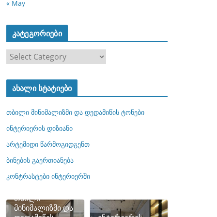
« May
კატეგორიები
კ
ა
ტ
ახალი სტატიები
ე
გ
თბილი მინიმალიზმი და დედამიწის ტონები
ო
რ
ინტერიერის დიზიანი
ი
არტემიდი წარმოგიდგენთ
ე
ბინების გაერთიანება
ბ
ი
კონტრასტები ინტერიერში
თბილი
მინიმალიზმი და