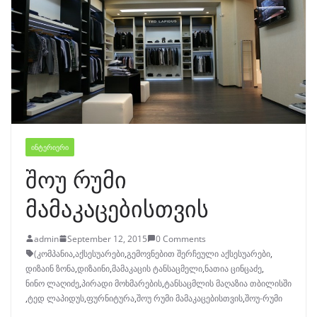
ᲘᲜᲢᲔᲠᲘᲔᲠᲘ
შოუ რუმი
მამაკაცებისთვის
admin
September 12, 2015
0 Comments
(კომპანია
,
აქსესუარები
,
გემოვნებით შერჩეული აქსესუარები
,
დიზაინ ზონა
,
დიზაინი
,
მამაკაცის ტანსაცმელი
,
ნათია ცინცაძე
,
ნინო ლაღიძე
,
პირადი მოხმარების
,
ტანსაცმლის მაღაზია თბილისში
,
ტედ ლაპიდუს
,
ფურნიტურა
,
შოუ რუმი მამაკაცებისთვის
,
შოუ-რუმი