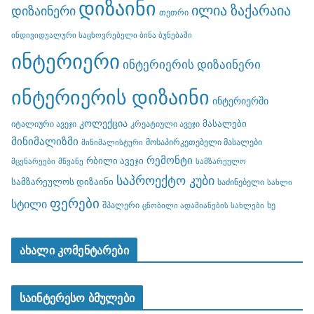
დიზაინი
ილია ზაქარაია
დიზაინერი
თეთრი
ინდივიდუალური საცხოვრებელი ბინა ბუნებაში
ინტერიერი
ინტერიერის დიზაინერი
ინტერიერის დიზაინი
ინტერიერში
კოლექცია
მასალები
იტალიური ავეჯი
კრეატიული ავეჯი
მინიმალიზმი
მოსაპირკეთებელი მასალები
მინიმალისტური
რემონტი
რბილი ავეჯი
მცენარეები
მწვანე
სამზარეულო
საპროექტო კუბი
სამზარეულოს დიზაინი
საძინებელი
სახლი
ფერები
სტილი
შპალერი
ხე
ცნობილი ადამიანების სახლები
ახალი კომენტარები
საინტერესო ბმულები