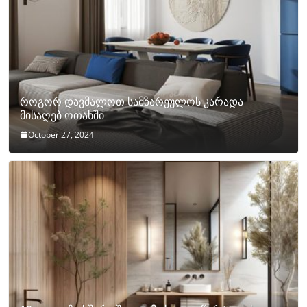
როგორ დავმალოთ სამზარეულოს კარადა
მისაღებ ოთახში
October 27, 2024