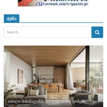
ძებნა
თბილი მინიმალიზმი და დედამიწის ტონები