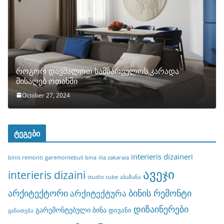
როგორ დავმალოთ სამზარეულოს კარადა
მისაღებ ოთახში
October 27, 2024
ტეგები
interieris dizaineri
binis remonti
garemontebuli bina
ilia zakaraia
ავეჯი
interieris dizaini
studio cube
აბაზანა
არქიტექტორი
ბინის რემონტი
არქიტექტურა
დიზაინერები
გარემონტებული ბინა
დივანი
განათება