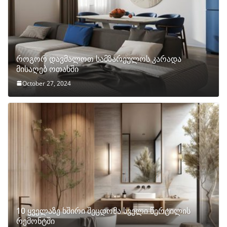
როგორ დავმალოთ სამზარეულოს კარადა
მისაღებ ოთახში
October 27, 2024
10 ყველაზე ხშირი შეცდომა სველი წერტილის
რემონტში