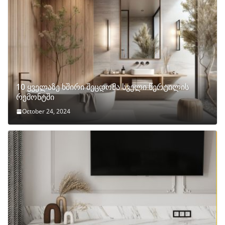
10 ყველაზე ხშირი შეცდომა სველი წერტილის
რემონტში
October 24, 2024