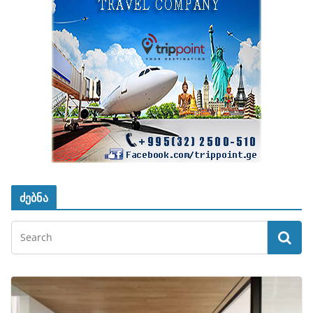
ძებნა