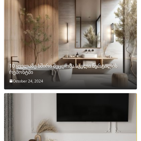
10 ყველაზე ხშირი შეცდომა სველი წერტილის
რემონტში
October 24, 2024