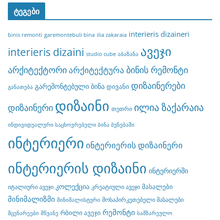
ტეგები
interieris dizaineri
binis remonti
garemontebuli bina
ilia zakaraia
ავეჯი
interieris dizaini
studio cube
აბაზანა
არქიტექტორი
ბინის რემონტი
არქიტექტურა
დიზაინერები
გარემონტებული ბინა
დივანი
განათება
დიზაინი
ილია ზაქარაია
დიზაინერი
თეთრი
ინდივიდუალური საცხოვრებელი ბინა ბუნებაში
ინტერიერი
ინტერიერის დიზაინერი
ინტერიერის დიზაინი
ინტერიერში
კოლექცია
მასალები
იტალიური ავეჯი
კრეატიული ავეჯი
მინიმალიზმი
მოსაპირკეთებელი მასალები
მინიმალისტური
რემონტი
რბილი ავეჯი
მცენარეები
მწვანე
სამზარეულო