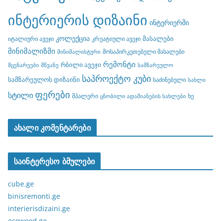
ინტერიერის დიზაინი
ინტერიერში
კოლექცია
მასალები
იტალიური ავეჯი
კრეატიული ავეჯი
მინიმალიზმი
მოსაპირკეთებელი მასალები
მინიმალისტური
რემონტი
რბილი ავეჯი
მცენარეები
მწვანე
სამზარეულო
საპროექტო კუბი
სამზარეულოს დიზაინი
საძინებელი
სახლი
ფერები
სტილი
შპალერი
ხე
ცნობილი ადამიანების სახლები
ახალი კომენტარები
საინტერესო ბმულები
cube.ge
binisremonti.ge
interierisdizaini.ge
ecowood.ge