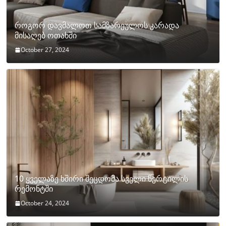
როგორ დავმალოთ სამზარეულოს კარადა
მისაღებ ოთახში
October 27, 2024
10 ყველაზე ხშირი შეცდომა სველი წერტილის
რემონტში
October 24, 2024