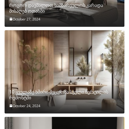
როგორ დავმალოთ სამზარეულოს კარადა
მისაღებ ოთახში
October 27, 2024
10 ყველაზე ხშირი შეცდომა სველი წერტილის
რემონტში
October 24, 2024