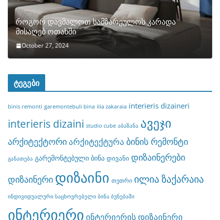
როგორ დავმალოთ სამზარეულოს კარადა
მისაღებ ოთახში
October 27, 2024
ტეგები
interieris dizaineri
binis remonti
garemontebuli bina
ilia zakaraia
ავეჯი
interieris dizaini
studio cube
აბაზანა
არქიტექტორი
ბინის რემონტი
არქიტექტურა
დიზაინერები
გარემონტებული ბინა
დივანი
განათება
დიზაინი
ილია ზაქარაია
დიზაინერი
თეთრი
ინდივიდუალური საცხოვრებელი ბინა ბუნებაში
ინტერიერი
ინტერიერის დიზაინერი