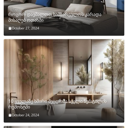
როგორ დავმალოთ სამზარეულოს კარადა
მისაღებ ოთახში
October 27, 2024
10 ყველაზე ხშირი შეცდომა სველი წერტილის
რემონტში
October 24, 2024