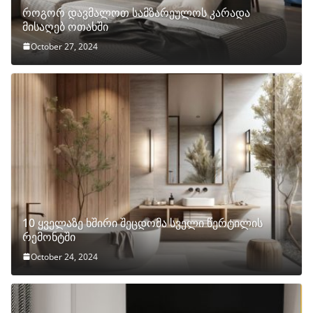
როგორ დავმალოთ სამზარეულოს კარადა
მისაღებ ოთახში
October 27, 2024
10 ყველაზე ხშირი შეცდომა სველი წერტილის
რემონტში
October 24, 2024