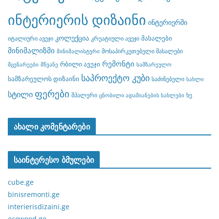
ინტერიერის დიზაინი
ინტერიერში
კოლექცია
მასალები
იტალიური ავეჯი
კრეატიული ავეჯი
მინიმალიზმი
მოსაპირკეთებელი მასალები
მინიმალისტური
რემონტი
რბილი ავეჯი
მცენარეები
მწვანე
სამზარეულო
საპროექტო კუბი
სამზარეულოს დიზაინი
საძინებელი
სახლი
ფერები
სტილი
შპალერი
ხე
ცნობილი ადამიანების სახლები
ახალი კომენტარები
საინტერესო ბმულები
cube.ge
binisremonti.ge
interierisdizaini.ge
ecowood.ge