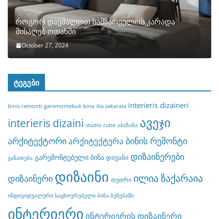
როგორ დავმალოთ სამზარეულოს კარადა
მისაღებ ოთახში
October 27, 2024
ტეგები
interieris dizaineri
binis remonti
garemontebuli bina
ilia zakaraia
ავეჯი
interieris dizaini
studio cube
აბაზანა
არქიტექტორი
ბინის რემონტი
არქიტექტურა
დიზაინერები
გარემონტებული ბინა
დივანი
განათება
დიზაინი
ილია ზაქარაია
დიზაინერი
თეთრი
ინდივიდუალური საცხოვრებელი ბინა ბუნებაში
ინტერიერი
ინტერიერის დიზაინერი