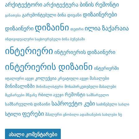
არქიტექტორი
ბინის რემონტი
არქიტექტურა
დიზაინერები
გარემონტებული ბინა
დივანი
განათება
დიზაინი
ილია ზაქარაია
დიზაინერი
თეთრი
ინდივიდუალური საცხოვრებელი ბინა ბუნებაში
ინტერიერი
ინტერიერის დიზაინერი
ინტერიერის დიზაინი
ინტერიერში
კოლექცია
მასალები
იტალიური ავეჯი
კრეატიული ავეჯი
მინიმალიზმი
მოსაპირკეთებელი მასალები
მინიმალისტური
რემონტი
რბილი ავეჯი
მცენარეები
მწვანე
სამზარეულო
საპროექტო კუბი
სამზარეულოს დიზაინი
საძინებელი
სახლი
ფერები
სტილი
შპალერი
ხე
ცნობილი ადამიანების სახლები
ახალი კომენტარები