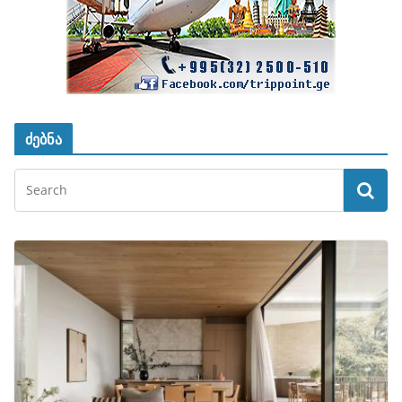
ძებნა