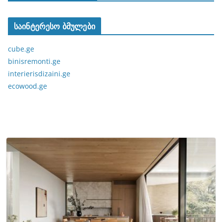
საინტერესო ბმულები
cube.ge
binisremonti.ge
interierisdizaini.ge
ecowood.ge