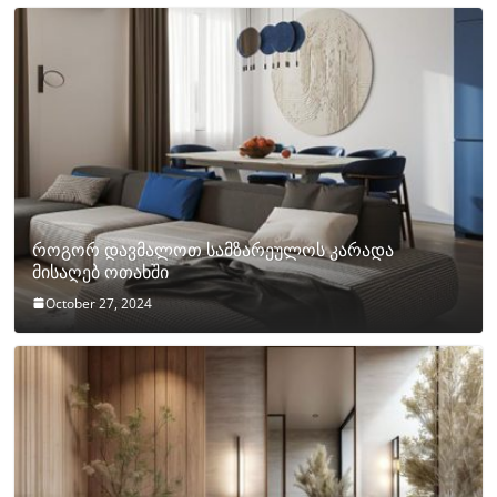
როგორ დავმალოთ სამზარეულოს კარადა
მისაღებ ოთახში
October 27, 2024