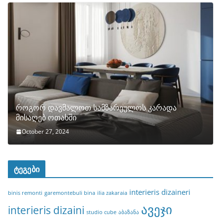
როგორ დავმალოთ სამზარეულოს კარადა
მისაღებ ოთახში
October 27, 2024
ტეგები
interieris dizaineri
binis remonti
garemontebuli bina
ilia zakaraia
ავეჯი
interieris dizaini
studio cube
აბაზანა