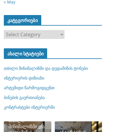
« May
კატეგორიები
კ
ა
ტ
ახალი სტატიები
ე
გ
თბილი მინიმალიზმი და დედამიწის ტონები
ო
რ
ინტერიერის დიზიანი
ი
არტემიდი წარმოგიდგენთ
ე
ბინების გაერთიანება
ბ
ი
კონტრასტები ინტერიერში
თბილი
მინიმალიზმი და