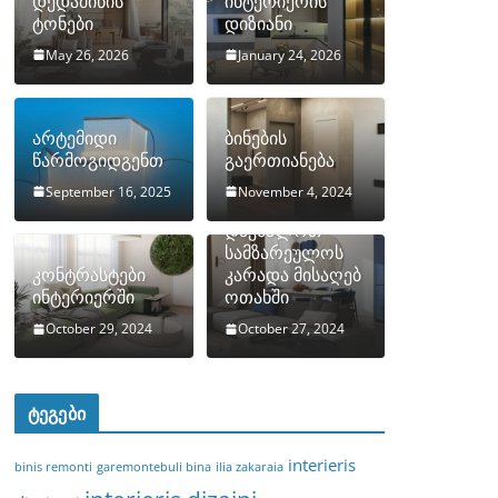
დედამიწის
ინტერიერის
ტონები
დიზიანი
May 26, 2026
January 24, 2026
არტემიდი
ბინების
წარმოგიდგენთ
გაერთიანება
September 16, 2025
November 4, 2024
როგორ
დავმალოთ
სამზარეულოს
კონტრასტები
კარადა მისაღებ
ინტერიერში
ოთახში
October 29, 2024
October 27, 2024
ტეგები
interieris
binis remonti
garemontebuli bina
ilia zakaraia