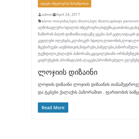
ᲘᲓᲔᲔᲑᲘ ᲘᲜᲢᲔᲠᲘᲔᲠᲘᲡ ᲛᲝᲡᲐᲬᲧᲝᲑᲐᲗ
admin
April 24, 2017
aivnis mocyoba
,
lojiis dizaini
,
lojis dizaini
,
qalaqis panora
აღმოსავლური სტილის ინტერიერი
,
ბიტუმი
,
დათბობა
,
დახ
ზამთრის ბაღის დიზაინი
,
იატაკზე ეგება პარკეტი
,
იატაკის 
კედლები ილესება
,
კლასიკურ სტილი
,
ლითონის
,
ლოჯი
,
ლო
მცენარეები აივნისთვის
,
ნიჟარები
,
პანელები
,
პანორამული 
ტექსტილი
,
ქალაქის პანორამა
,
ყვავილებიანი ორნამენტებ
ციტრუსების არომატი
,
ხის ლაგები
,
ხრომირებული ელემენ
ლოჯიის დიზაინი
ლოჯიის დიზაინი ლოჯიის დიზაინის თანამედროვე 
და ტკბები ქალაქის პანორამით . ფართობის სიმც
Read More