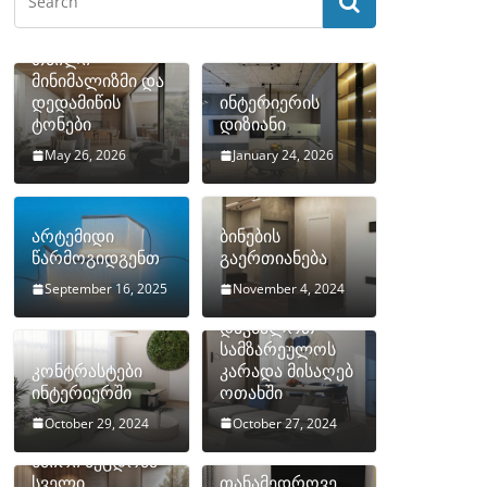
თბილი
მინიმალიზმი და
დედამიწის
ინტერიერის
ტონები
დიზიანი
May 26, 2026
January 24, 2026
არტემიდი
ბინების
წარმოგიდგენთ
გაერთიანება
September 16, 2025
November 4, 2024
როგორ
დავმალოთ
სამზარეულოს
კონტრასტები
კარადა მისაღებ
ინტერიერში
ოთახში
October 29, 2024
October 27, 2024
10 ყველაზე
ხშირი შეცდომა
სველი
თანამედროვე