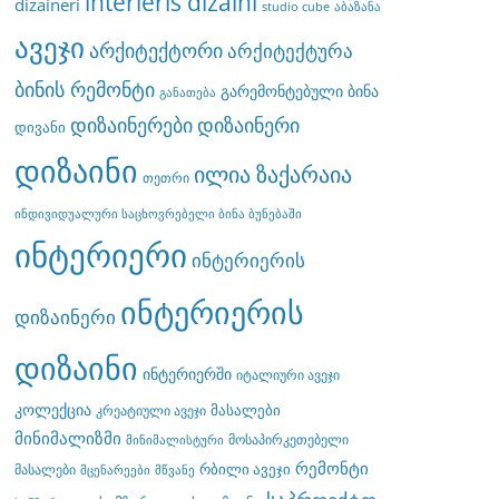
interieris dizaini
dizaineri
studio cube
აბაზანა
ავეჯი
არქიტექტორი
არქიტექტურა
ბინის რემონტი
გარემონტებული ბინა
განათება
დიზაინერები
დიზაინერი
დივანი
დიზაინი
ილია ზაქარაია
თეთრი
ინდივიდუალური საცხოვრებელი ბინა ბუნებაში
ინტერიერი
ინტერიერის
ინტერიერის
დიზაინერი
დიზაინი
ინტერიერში
იტალიური ავეჯი
კოლექცია
მასალები
კრეატიული ავეჯი
მინიმალიზმი
მოსაპირკეთებელი
მინიმალისტური
რემონტი
რბილი ავეჯი
მასალები
მცენარეები
მწვანე