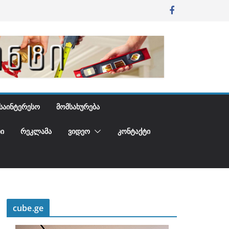
ᲡᲐᲘᲜᲢᲔᲠᲔᲡᲝ
ᲛᲝᲛᲡᲐᲮᲣᲠᲔᲑᲐ
Ი
ᲠᲔᲙᲚᲐᲛᲐ
ᲕᲘᲓᲔᲝ
ᲙᲝᲜᲢᲐᲥᲢᲘ
cube.ge