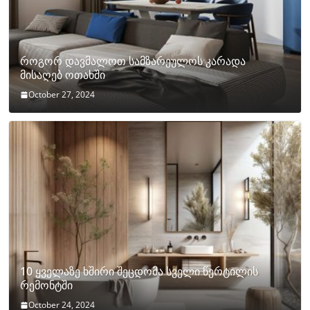
როგორ დავმალოთ სამზარეულოს კარადა
მისაღებ ოთახში
October 27, 2024
10 ყველაზე ხშირი შეცდომა სველი წერტილის
რემონტში
October 24, 2024