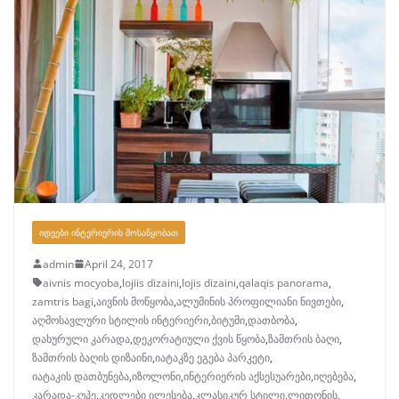
ᲘᲓᲔᲔᲑᲘ ᲘᲜᲢᲔᲠᲘᲔᲠᲘᲡ ᲛᲝᲡᲐᲬᲧᲝᲑᲐᲗ
admin
April 24, 2017
aivnis mocyoba
,
lojiis dizaini
,
lojis dizaini
,
qalaqis panorama
,
zamtris bagi
,
აივნის მოწყობა
,
ალუმინის პროფილიანი ნივთები
,
აღმოსავლური სტილის ინტერიერი
,
ბიტუმი
,
დათბობა
,
დახურული კარადა
,
დეკორატიული ქვის წყობა
,
ზამთრის ბაღი
,
ზამთრის ბაღის დიზაინი
,
იატაკზე ეგება პარკეტი
,
იატაკის დათბუნება
,
იზოლონი
,
ინტერიერის აქსესუარები
,
იღებება
,
კარადა-კუპე
,
კედლები ილესება
,
კლასიკურ სტილი
,
ლითონის
,