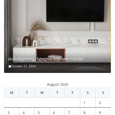
თანამედროვე სტილის საერთო ოთახი
October 21, 2024
August 2026
M
T
W
T
F
S
S
1
2
3
4
5
6
7
8
9