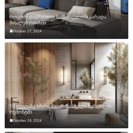
როგორ დავმალოთ სამზარეულოს კარადა
მისაღებ ოთახში
October 27, 2024
10 ყველაზე ხშირი შეცდომა სველი წერტილის
რემონტში
October 24, 2024