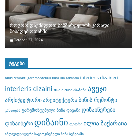
როგორ დავმალოთ სამზარეულოს კარადა
მისაღებ ოთახში
October 27, 2024
ტეგები
interieris dizaineri
binis remonti
garemontebuli bina
ilia zakaraia
ავეჯი
interieris dizaini
studio cube
აბაზანა
არქიტექტორი
ბინის რემონტი
არქიტექტურა
დიზაინერები
გარემონტებული ბინა
დივანი
განათება
დიზაინი
ილია ზაქარაია
დიზაინერი
თეთრი
ინდივიდუალური საცხოვრებელი ბინა ბუნებაში