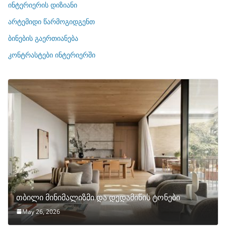
რ
ინტერიერის დიზიანი
ი
არტემიდი წარმოგიდგენთ
ე
ბინების გაერთიანება
ბ
ი
კონტრასტები ინტერიერში
თბილი მინიმალიზმი და დედამიწის ტონები
May 26, 2026