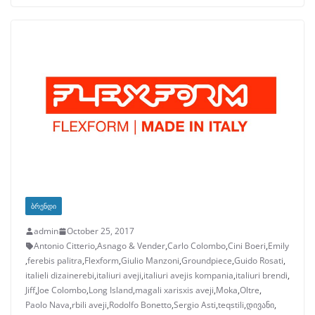
ᲑᲠᲔᲜᲓᲘ
admin
October 25, 2017
Antonio Citterio
,
Asnago & Vender
,
Carlo Colombo
,
Cini Boeri
,
Emily
,
ferebis palitra
,
Flexform
,
Giulio Manzoni
,
Groundpiece
,
Guido Rosati
,
italieli dizainerebi
,
italiuri aveji
,
italiuri avejis kompania
,
italiuri brendi
,
Jiff
,
Joe Colombo
,
Long Island
,
magali xarisxis aveji
,
Moka
,
Oltre
,
Paolo Nava
,
rbili aveji
,
Rodolfo Bonetto
,
Sergio Asti
,
teqstili
,
დივანი
,