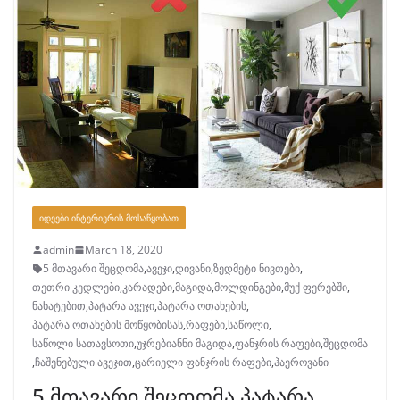
ᲘᲓᲔᲔᲑᲘ ᲘᲜᲢᲔᲠᲘᲔᲠᲘᲡ ᲛᲝᲡᲐᲬᲧᲝᲑᲐᲗ
admin
March 18, 2020
5 მთავარი შეცდომა
,
ავეჯი
,
დივანი
,
ზედმეტი ნივთები
,
თეთრი კედლები
,
კარადები
,
მაგიდა
,
მოლდინგები
,
მუქ ფერებში
,
ნახატებით
,
პატარა ავეჯი
,
პატარა ოთახების
,
პატარა ოთახების მოწყობისას
,
რაფები
,
საწოლი
,
საწოლი სათავსოთი
,
უჯრებიანნი მაგიდა
,
ფანჯრის რაფები
,
შეცდომა
,
ჩაშენებული ავეჯით
,
ცარიელი ფანჯრის რაფები
,
ჰაეროვანი
5 მთავარი შეცდომა პატარა