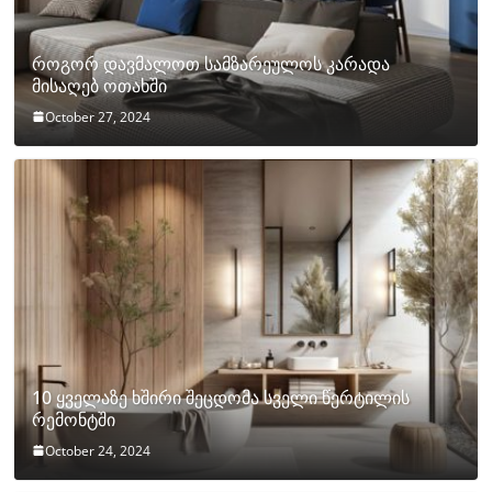
როგორ დავმალოთ სამზარეულოს კარადა
მისაღებ ოთახში
October 27, 2024
10 ყველაზე ხშირი შეცდომა სველი წერტილის
რემონტში
October 24, 2024