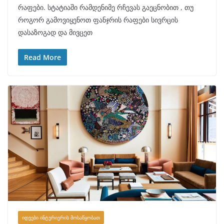
რაფები. სტატიაში რამდენიმე რჩევას გაეცნობით , თუ
როგორ გამოვიყენოთ ფანჯრის რაფები სივრცის
დასაზოგად და მივცეთ
Read More
ᲘᲓᲔᲔᲑᲘ ᲘᲜᲢᲔᲠᲘᲔᲠᲘᲡ ᲛᲝᲡᲐᲬᲧᲝᲑᲐᲗ