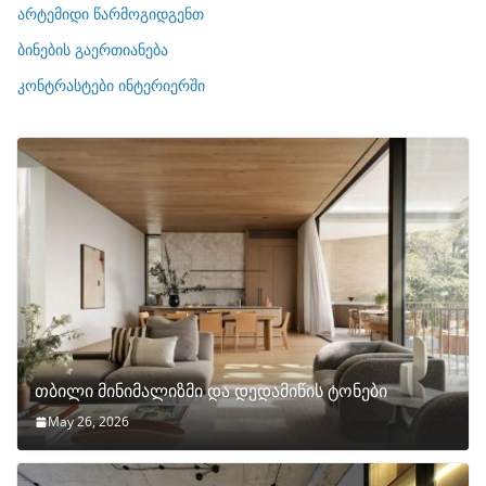
ი
არტემიდი წარმოგიდგენთ
ე
ბინების გაერთიანება
ბ
ი
კონტრასტები ინტერიერში
თბილი მინიმალიზმი და დედამიწის ტონები
May 26, 2026