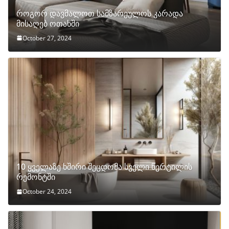
როგორ დავმალოთ სამზარეულოს კარადა
მისაღებ ოთახში
October 27, 2024
10 ყველაზე ხშირი შეცდომა სველი წერტილის
რემონტში
October 24, 2024