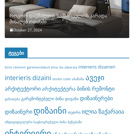
როგორ დავმალოთ სამზარეულოს კარადა
მისაღებ ოთახში
October 27, 2024
ტეგები
interieris dizaineri
binis remonti
garemontebuli bina
ilia zakaraia
ავეჯი
interieris dizaini
studio cube
აბაზანა
არქიტექტორი
ბინის რემონტი
არქიტექტურა
დიზაინერები
გარემონტებული ბინა
დივანი
განათება
დიზაინი
ილია ზაქარაია
დიზაინერი
თეთრი
ინდივიდუალური საცხოვრებელი ბინა ბუნებაში
ინტერიერი