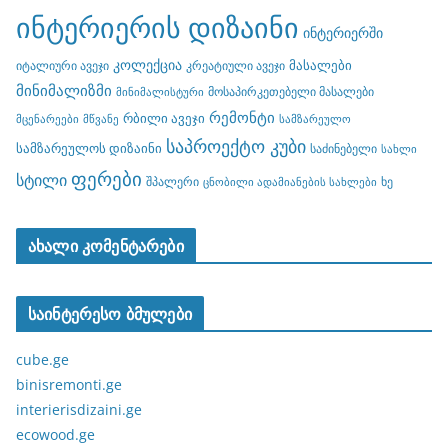
ინტერიერის დიზაინი
ინტერიერში
კოლექცია
მასალები
იტალიური ავეჯი
კრეატიული ავეჯი
მინიმალიზმი
მოსაპირკეთებელი მასალები
მინიმალისტური
რემონტი
რბილი ავეჯი
მცენარეები
მწვანე
სამზარეულო
საპროექტო კუბი
სამზარეულოს დიზაინი
საძინებელი
სახლი
ფერები
სტილი
შპალერი
ხე
ცნობილი ადამიანების სახლები
ახალი კომენტარები
საინტერესო ბმულები
cube.ge
binisremonti.ge
interierisdizaini.ge
ecowood.ge