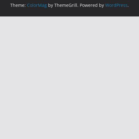
Theme:
ColorMag
by ThemeGrill. Powered by
WordPress
.