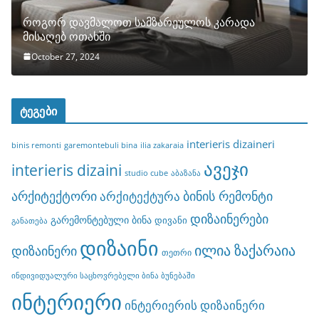
როგორ დავმალოთ სამზარეულოს კარადა
მისაღებ ოთახში
October 27, 2024
ტეგები
interieris dizaineri
binis remonti
garemontebuli bina
ilia zakaraia
ავეჯი
interieris dizaini
studio cube
აბაზანა
არქიტექტორი
ბინის რემონტი
არქიტექტურა
დიზაინერები
გარემონტებული ბინა
დივანი
განათება
დიზაინი
ილია ზაქარაია
დიზაინერი
თეთრი
ინდივიდუალური საცხოვრებელი ბინა ბუნებაში
ინტერიერი
ინტერიერის დიზაინერი