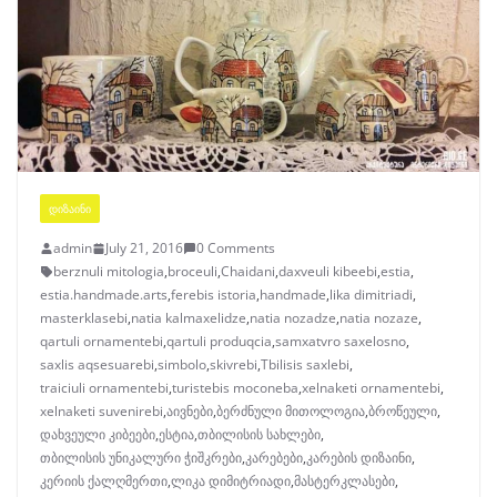
ᲓᲘᲖᲐᲘᲜᲘ
admin
July 21, 2016
0 Comments
berznuli mitologia
,
broceuli
,
Chaidani
,
daxveuli kibeebi
,
estia
,
estia.handmade.arts
,
ferebis istoria
,
handmade
,
lika dimitriadi
,
masterklasebi
,
natia kalmaxelidze
,
natia nozadze
,
natia nozaze
,
qartuli ornamentebi
,
qartuli produqcia
,
samxatvro saxelosno
,
saxlis aqsesuarebi
,
simbolo
,
skivrebi
,
Tbilisis saxlebi
,
traiciuli ornamentebi
,
turistebis moconeba
,
xelnaketi ornamentebi
,
xelnaketi suvenirebi
,
აივნები
,
ბერძნული მითოლოგია
,
ბროწეული
,
დახვეული კიბეები
,
ესტია
,
თბილისის სახლები
,
თბილისის უნიკალური ჭიშკრები
,
კარებები
,
კარების დიზაინი
,
კერიის ქალღმერთი
,
ლიკა დიმიტრიადი
,
მასტერკლასები
,