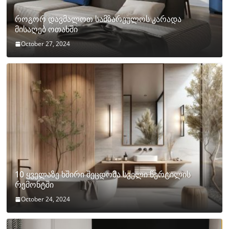
როგორ დავმალოთ სამზარეულოს კარადა
მისაღებ ოთახში
October 27, 2024
10 ყველაზე ხშირი შეცდომა სველი წერტილის
რემონტში
October 24, 2024