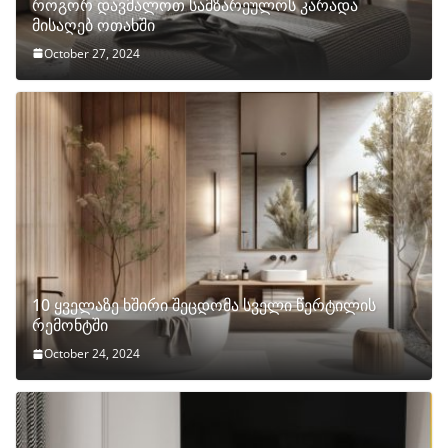
როგორ დავმალოთ სამზარეულოს კარადა
მისაღებ ოთახში
October 27, 2024
10 ყველაზე ხშირი შეცდომა სველი წერტილის
რემონტში
October 24, 2024