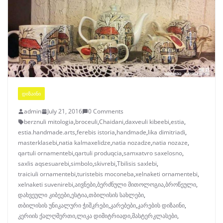
ᲓᲘᲖᲐᲘᲜᲘ
admin
July 21, 2016
0 Comments
berznuli mitologia
,
broceuli
,
Chaidani
,
daxveuli kibeebi
,
estia
,
estia.handmade.arts
,
ferebis istoria
,
handmade
,
lika dimitriadi
,
masterklasebi
,
natia kalmaxelidze
,
natia nozadze
,
natia nozaze
,
qartuli ornamentebi
,
qartuli produqcia
,
samxatvro saxelosno
,
saxlis aqsesuarebi
,
simbolo
,
skivrebi
,
Tbilisis saxlebi
,
traiciuli ornamentebi
,
turistebis moconeba
,
xelnaketi ornamentebi
,
xelnaketi suvenirebi
,
აივნები
,
ბერძნული მითოლოგია
,
ბროწეული
,
დახვეული კიბეები
,
ესტია
,
თბილისის სახლები
,
თბილისის უნიკალური ჭიშკრები
,
კარებები
,
კარების დიზაინი
,
კერიის ქალღმერთი
,
ლიკა დიმიტრიადი
,
მასტერკლასები
,