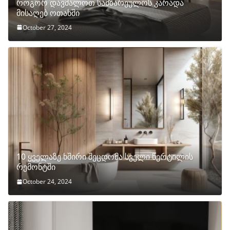
როგორ დავმალოთ სამზარეულოს კარადა
მისაღებ ოთახში
October 27, 2024
10 ყველაზე ხშირი შეცდომა სველი წერტილის
რემონტში
October 24, 2024