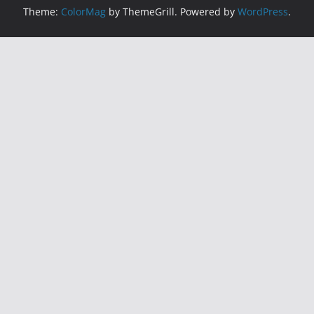
Theme:
ColorMag
by ThemeGrill. Powered by
WordPress
.