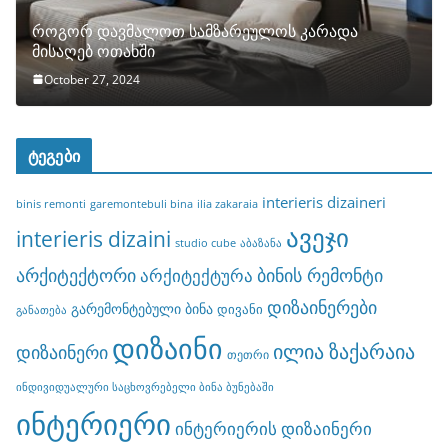
როგორ დავმალოთ სამზარეულოს კარადა
მისაღებ ოთახში
October 27, 2024
ტეგები
interieris dizaineri
binis remonti
garemontebuli bina
ilia zakaraia
ავეჯი
interieris dizaini
studio cube
აბაზანა
არქიტექტორი
ბინის რემონტი
არქიტექტურა
დიზაინერები
გარემონტებული ბინა
დივანი
განათება
დიზაინი
ილია ზაქარაია
დიზაინერი
თეთრი
ინდივიდუალური საცხოვრებელი ბინა ბუნებაში
ინტერიერი
ინტერიერის დიზაინერი