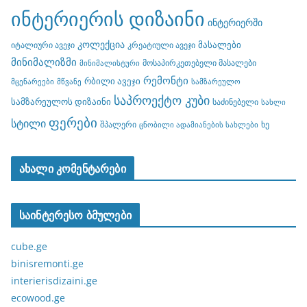
ინტერიერის დიზაინი
ინტერიერში
კოლექცია
მასალები
იტალიური ავეჯი
კრეატიული ავეჯი
მინიმალიზმი
მოსაპირკეთებელი მასალები
მინიმალისტური
რემონტი
რბილი ავეჯი
მცენარეები
მწვანე
სამზარეულო
საპროექტო კუბი
სამზარეულოს დიზაინი
საძინებელი
სახლი
ფერები
სტილი
შპალერი
ხე
ცნობილი ადამიანების სახლები
ახალი კომენტარები
საინტერესო ბმულები
cube.ge
binisremonti.ge
interierisdizaini.ge
ecowood.ge