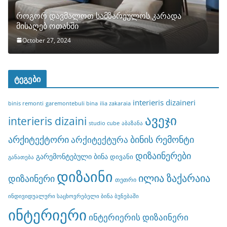
როგორ დავმალოთ სამზარეულოს კარადა
მისაღებ ოთახში
October 27, 2024
ტეგები
interieris dizaineri
binis remonti
garemontebuli bina
ilia zakaraia
ავეჯი
interieris dizaini
studio cube
აბაზანა
არქიტექტორი
ბინის რემონტი
არქიტექტურა
დიზაინერები
გარემონტებული ბინა
დივანი
განათება
დიზაინი
ილია ზაქარაია
დიზაინერი
თეთრი
ინდივიდუალური საცხოვრებელი ბინა ბუნებაში
ინტერიერი
ინტერიერის დიზაინერი