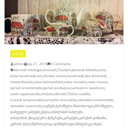
ᲓᲘᲖᲐᲘᲜᲘ
admin
July 21, 2016
0 Comments
berznuli mitologia
,
broceuli
,
Chaidani
,
daxveuli kibeebi
,
estia
,
estia.handmade.arts
,
ferebis istoria
,
handmade
,
lika dimitriadi
,
masterklasebi
,
natia kalmaxelidze
,
natia nozadze
,
natia nozaze
,
qartuli ornamentebi
,
qartuli produqcia
,
samxatvro saxelosno
,
saxlis aqsesuarebi
,
simbolo
,
skivrebi
,
Tbilisis saxlebi
,
traiciuli ornamentebi
,
turistebis moconeba
,
xelnaketi ornamentebi
,
xelnaketi suvenirebi
,
აივნები
,
ბერძნული მითოლოგია
,
ბროწეული
,
დახვეული კიბეები
,
ესტია
,
თბილისის სახლები
,
თბილისის უნიკალური ჭიშკრები
,
კარებები
,
კარების დიზაინი
,
კერიის ქალღმერთი
,
ლიკა დიმიტრიადი
,
მასტერკლასები
,