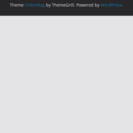
Theme:
ColorMag
by ThemeGrill. Powered by
WordPress
.