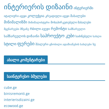
ინტერიერის დიზაინი
ინტერიერში
კოლექცია
მასალები
იტალიური ავეჯი
კრეატიული ავეჯი
მინიმალიზმი
მოსაპირკეთებელი მასალები
მინიმალისტური
რემონტი
რბილი ავეჯი
მცენარეები
მწვანე
სამზარეულო
საპროექტო კუბი
სამზარეულოს დიზაინი
საძინებელი
სახლი
ფერები
სტილი
შპალერი
ხე
ცნობილი ადამიანების სახლები
ახალი კომენტარები
საინტერესო ბმულები
cube.ge
binisremonti.ge
interierisdizaini.ge
ecowood.ge