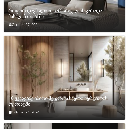
როგორ დავმალოთ სამზარეულოს კარადა
მისაღებ ოთახში
October 27, 2024
10 ყველაზე ხშირი შეცდომა სველი წერტილის
რემონტში
October 24, 2024