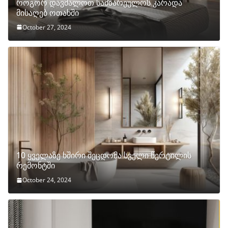
როგორ დავმალოთ სამზარეულოს კარადა
მისაღებ ოთახში
October 27, 2024
10 ყველაზე ხშირი შეცდომა სველი წერტილის
რემონტში
October 24, 2024