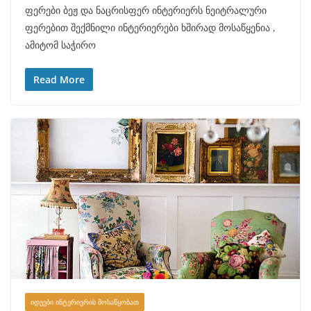
ფერები ბეჟ და ნაცრისფერ ინტერიერს ნეიტრალური
ფერებით შექმნილი ინტერიერები ხშირად მოსაწყენია ,
ამიტომ საჭირო
Read More
ᲘᲓᲔᲔᲑᲘ ᲘᲜᲢᲔᲠᲘᲔᲠᲘᲡ ᲛᲝᲡᲐᲬᲧᲝᲑᲐᲗ