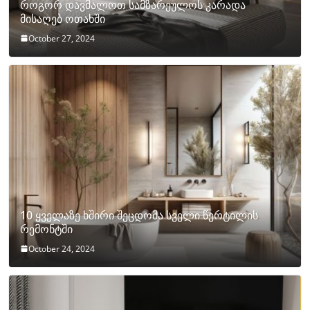
როგორ დავმალოთ სამზარეულოს კარადა
მისაღებ ოთახში
October 27, 2024
10 ყველაზე ხშირი შეცდომა სველი წერტილის
რემონტში
October 24, 2024