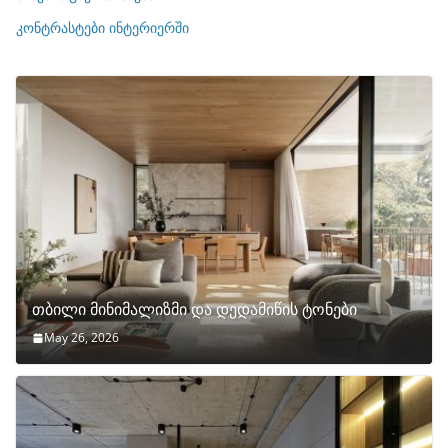
ბ
ი
კონტრასტები ინტერიერში
თბილი მინიმალიზმი და დედამიწის ტონები
May 26, 2026