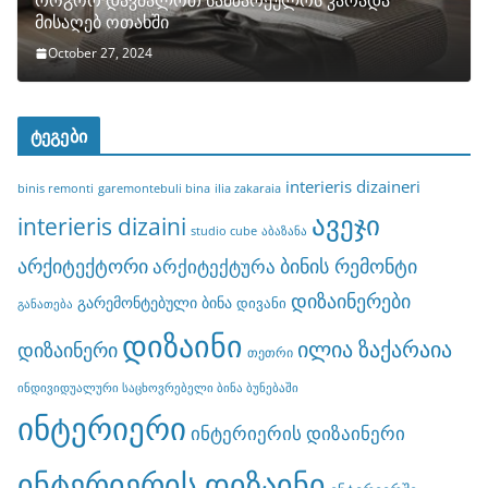
როგორ დავმალოთ სამზარეულოს კარადა
მისაღებ ოთახში
October 27, 2024
ტეგები
interieris dizaineri
binis remonti
garemontebuli bina
ilia zakaraia
ავეჯი
interieris dizaini
studio cube
აბაზანა
არქიტექტორი
ბინის რემონტი
არქიტექტურა
დიზაინერები
გარემონტებული ბინა
დივანი
განათება
დიზაინი
ილია ზაქარაია
დიზაინერი
თეთრი
ინდივიდუალური საცხოვრებელი ბინა ბუნებაში
ინტერიერი
ინტერიერის დიზაინერი
ინტერიერის დიზაინი