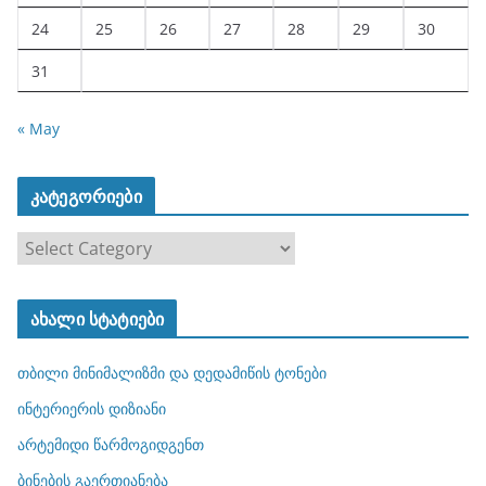
24
25
26
27
28
29
30
31
« May
კატეგორიები
კ
ა
ტ
ახალი სტატიები
ე
გ
თბილი მინიმალიზმი და დედამიწის ტონები
ო
რ
ინტერიერის დიზიანი
ი
არტემიდი წარმოგიდგენთ
ე
ბინების გაერთიანება