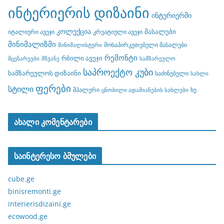
ინტერიერის დიზაინი
ინტერიერში
კოლექცია
მასალები
იტალიური ავეჯი
კრეატიული ავეჯი
მინიმალიზმი
მოსაპირკეთებელი მასალები
მინიმალისტური
რემონტი
რბილი ავეჯი
მცენარეები
მწვანე
სამზარეულო
საპროექტო კუბი
სამზარეულოს დიზაინი
საძინებელი
სახლი
ფერები
სტილი
შპალერი
ხე
ცნობილი ადამიანების სახლები
ახალი კომენტარები
საინტერესო ბმულები
cube.ge
binisremonti.ge
interierisdizaini.ge
ecowood.ge