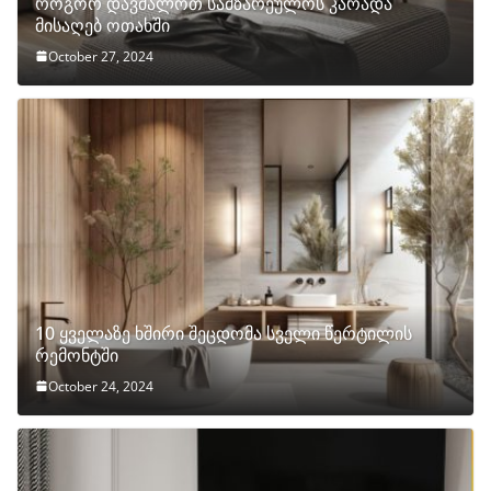
როგორ დავმალოთ სამზარეულოს კარადა
მისაღებ ოთახში
October 27, 2024
10 ყველაზე ხშირი შეცდომა სველი წერტილის
რემონტში
October 24, 2024