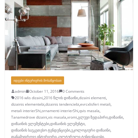
ᲘᲓᲔᲔᲑᲘ ᲘᲜᲢᲔᲠᲘᲔᲠᲘᲡ ᲛᲝᲡᲐᲬᲧᲝᲑᲐᲗ
admin
October 11, 2016
0 Comments
2016 wlis dizaini
,
2016 წლის დიზაინი
,
dizaini elementi
,
dizainis elementebi
,
dizainis tendenciebi
,
evrcxlisferi metali
,
metali interierShi
,
ornamenti interierShi
,
qvis masala
,
Tanamedrove dizaini
,
xis masala
,
xromi
,
გლუვი ზედაპირი
,
დიზაინი
,
დიზაინის ელემენტები
,
დიზაინის ელემენტი
,
დიზაინის საუკეთესო ტენდენციები
,
ეკოლოგიური დიზაინი
,
თანამედროვე ინტერიერი
,
კულტურული ტენდენციები
,