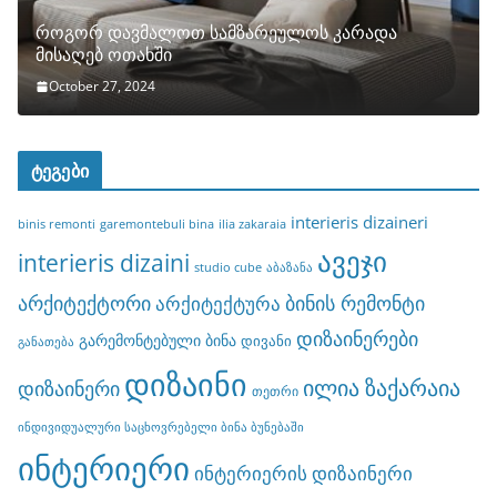
როგორ დავმალოთ სამზარეულოს კარადა
მისაღებ ოთახში
October 27, 2024
ტეგები
interieris dizaineri
binis remonti
garemontebuli bina
ilia zakaraia
ავეჯი
interieris dizaini
studio cube
აბაზანა
არქიტექტორი
ბინის რემონტი
არქიტექტურა
დიზაინერები
გარემონტებული ბინა
დივანი
განათება
დიზაინი
ილია ზაქარაია
დიზაინერი
თეთრი
ინდივიდუალური საცხოვრებელი ბინა ბუნებაში
ინტერიერი
ინტერიერის დიზაინერი