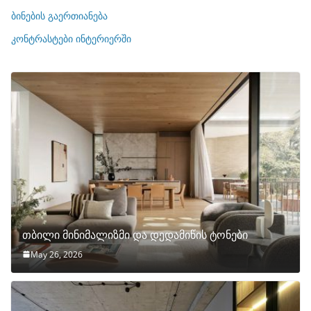
ე
ბინების გაერთიანება
ბ
ი
კონტრასტები ინტერიერში
თბილი მინიმალიზმი და დედამიწის ტონები
May 26, 2026