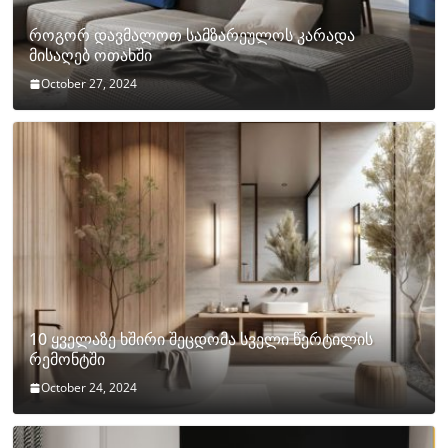
როგორ დავმალოთ სამზარეულოს კარადა
მისაღებ ოთახში
October 27, 2024
10 ყველაზე ხშირი შეცდომა სველი წერტილის
რემონტში
October 24, 2024