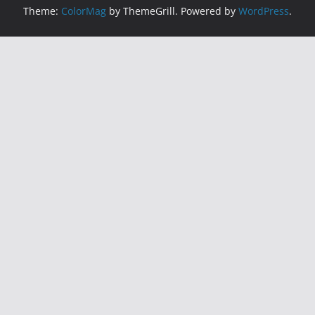
Theme:
ColorMag
by ThemeGrill. Powered by
WordPress
.