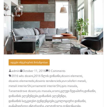
ᲘᲓᲔᲔᲑᲘ ᲘᲜᲢᲔᲠᲘᲔᲠᲘᲡ ᲛᲝᲡᲐᲬᲧᲝᲑᲐᲗ
admin
October 11, 2016
0 Comments
2016 wlis dizaini
,
2016 წლის დიზაინი
,
dizaini elementi
,
dizainis elementebi
,
dizainis tendenciebi
,
evrcxlisferi metali
,
metali interierShi
,
ornamenti interierShi
,
qvis masala
,
Tanamedrove dizaini
,
xis masala
,
xromi
,
გლუვი ზედაპირი
,
დიზაინი
,
დიზაინის ელემენტები
,
დიზაინის ელემენტი
,
დიზაინის საუკეთესო ტენდენციები
,
ეკოლოგიური დიზაინი
,
თანამედროვე ინტერიერი
,
კულტურული ტენდენციები
,