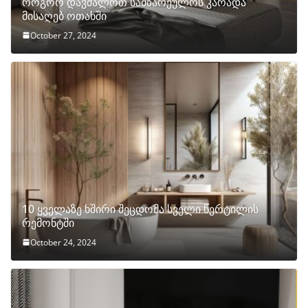
როგორ დავმალოთ სამზარეულოს კარადა
მისაღებ ოთახში
October 27, 2024
10 ყველაზე ხშირი შეცდომა სველი წერტილის
რემონტში
October 24, 2024