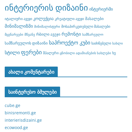
ინტერიერის დიზაინი
ინტერიერში
კოლექცია
მასალები
იტალიური ავეჯი
კრეატიული ავეჯი
მინიმალიზმი
მოსაპირკეთებელი მასალები
მინიმალისტური
რემონტი
რბილი ავეჯი
მცენარეები
მწვანე
სამზარეულო
საპროექტო კუბი
სამზარეულოს დიზაინი
საძინებელი
სახლი
ფერები
სტილი
შპალერი
ხე
ცნობილი ადამიანების სახლები
ახალი კომენტარები
საინტერესო ბმულები
cube.ge
binisremonti.ge
interierisdizaini.ge
ecowood.ge