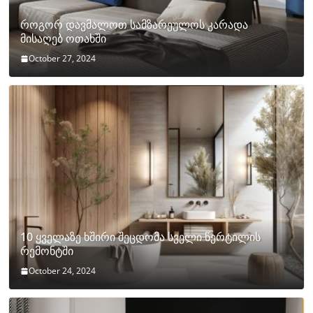
როგორ დავმალოთ სამზარეულოს კარადა
მისაღებ ოთახში
October 27, 2024
10 ყველაზე ხშირი შეცდომა სველი წერტილის
რემონტში
October 24, 2024