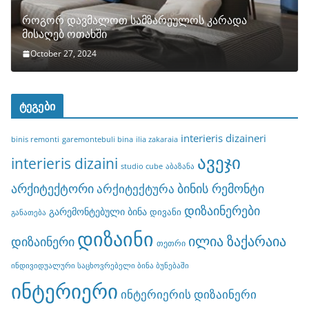
როგორ დავმალოთ სამზარეულოს კარადა
მისაღებ ოთახში
October 27, 2024
ტეგები
interieris dizaineri
binis remonti
garemontebuli bina
ilia zakaraia
ავეჯი
interieris dizaini
studio cube
აბაზანა
არქიტექტორი
ბინის რემონტი
არქიტექტურა
დიზაინერები
გარემონტებული ბინა
დივანი
განათება
დიზაინი
ილია ზაქარაია
დიზაინერი
თეთრი
ინდივიდუალური საცხოვრებელი ბინა ბუნებაში
ინტერიერი
ინტერიერის დიზაინერი