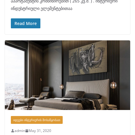
აპარტამენტის კომბინირებით ( 265 კვ.მ. ) . ინტერიერი
ინდუსტრიული ელემენტებითაა
Read More
ᲘᲓᲔᲔᲑᲘ ᲘᲜᲢᲔᲠᲘᲔᲠᲘᲡ ᲛᲝᲡᲐᲬᲧᲝᲑᲐᲗ
admin
May 31, 2020