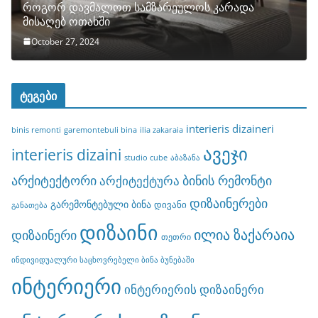
როგორ დავმალოთ სამზარეულოს კარადა
მისაღებ ოთახში
October 27, 2024
ტეგები
interieris dizaineri
binis remonti
garemontebuli bina
ilia zakaraia
ავეჯი
interieris dizaini
studio cube
აბაზანა
არქიტექტორი
ბინის რემონტი
არქიტექტურა
დიზაინერები
გარემონტებული ბინა
დივანი
განათება
დიზაინი
ილია ზაქარაია
დიზაინერი
თეთრი
ინდივიდუალური საცხოვრებელი ბინა ბუნებაში
ინტერიერი
ინტერიერის დიზაინერი