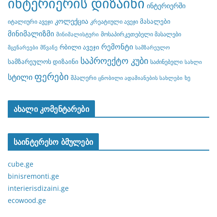
ინტერიერის დიზაინი
ინტერიერში
კოლექცია
მასალები
იტალიური ავეჯი
კრეატიული ავეჯი
მინიმალიზმი
მოსაპირკეთებელი მასალები
მინიმალისტური
რემონტი
რბილი ავეჯი
მცენარეები
მწვანე
სამზარეულო
საპროექტო კუბი
სამზარეულოს დიზაინი
საძინებელი
სახლი
ფერები
სტილი
შპალერი
ხე
ცნობილი ადამიანების სახლები
ახალი კომენტარები
საინტერესო ბმულები
cube.ge
binisremonti.ge
interierisdizaini.ge
ecowood.ge