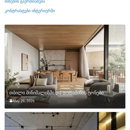
ბინების გაერთიანება
ბ
ი
კონტრასტები ინტერიერში
თბილი მინიმალიზმი და დედამიწის ტონები
May 26, 2026