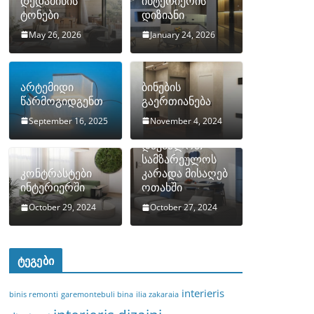
დედამიწის
ინტერიერის
ტონები
დიზიანი
May 26, 2026
January 24, 2026
არტემიდი
ბინების
წარმოგიდგენთ
გაერთიანება
September 16, 2025
November 4, 2024
როგორ
დავმალოთ
სამზარეულოს
კონტრასტები
კარადა მისაღებ
ინტერიერში
ოთახში
October 29, 2024
October 27, 2024
ტეგები
interieris
binis remonti
garemontebuli bina
ilia zakaraia