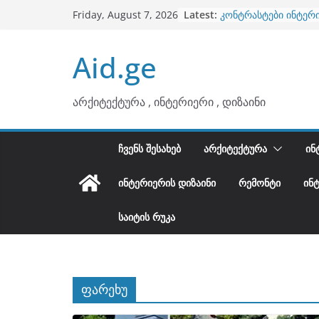
ბინების გაერთიანება
Skip
Latest:
Friday, August 7, 2026
კონტრასტები ინტერ
to
თბილი მინიმალიზმი
ტონები
content
Aid.ge
ინტერიერის დიზიანი
არტემიდი წარმოგი
არქიტექტურა , ინტერიერი , დიზაინი
ᲩᲕᲔᲜᲡ ᲨᲔᲡᲐᲮᲔᲑ
ᲐᲠᲥᲘᲢᲔᲥᲢᲣᲠᲐ
ᲘᲜ
ᲘᲜᲢᲔᲠᲘᲔᲠᲘᲡ ᲓᲘᲖᲐᲘᲜᲘ
ᲠᲔᲛᲝᲜᲢᲘ
ᲘᲜ
ᲡᲐᲘᲢᲘᲡ ᲠᲣᲙᲐ
ფარეხუ