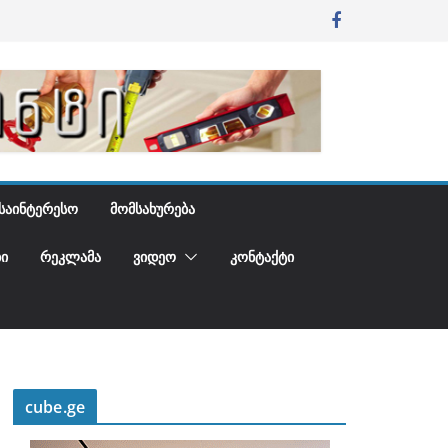
ᲡᲐᲘᲜᲢᲔᲠᲔᲡᲝ
ᲛᲝᲛᲡᲐᲮᲣᲠᲔᲑᲐ
Ი
ᲠᲔᲙᲚᲐᲛᲐ
ᲕᲘᲓᲔᲝ
ᲙᲝᲜᲢᲐᲥᲢᲘ
cube.ge