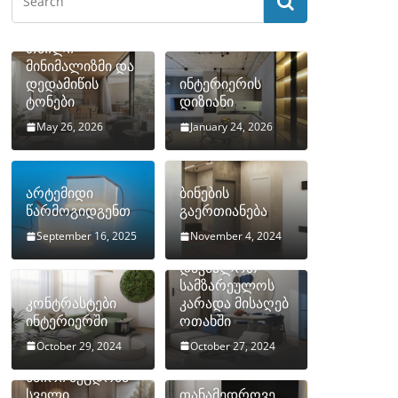
თბილი
მინიმალიზმი და
დედამიწის
ინტერიერის
ტონები
დიზიანი
May 26, 2026
January 24, 2026
არტემიდი
ბინების
წარმოგიდგენთ
გაერთიანება
September 16, 2025
November 4, 2024
როგორ
დავმალოთ
სამზარეულოს
კონტრასტები
კარადა მისაღებ
ინტერიერში
ოთახში
October 29, 2024
October 27, 2024
10 ყველაზე
ხშირი შეცდომა
სველი
თანამედროვე