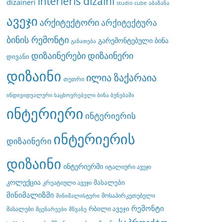
interieris dizaini
dizaineri
studio cube
აბაზანა
ავეჯი
არქიტექტორი
არქიტექტურა
ბინის რემონტი
გარემონტებული ბინა
განათება
დიზაინერები
დიზაინერი
დივანი
დიზაინი
ილია ზაქარაია
თეთრი
ინდივიდუალური საცხოვრებელი ბინა ბუნებაში
ინტერიერი
ინტერიერის
ინტერიერის
დიზაინერი
დიზაინი
ინტერიერში
იტალიური ავეჯი
კოლექცია
მასალები
კრეატიული ავეჯი
მინიმალიზმი
მოსაპირკეთებელი
მინიმალისტური
რემონტი
რბილი ავეჯი
მასალები
მცენარეები
მწვანე