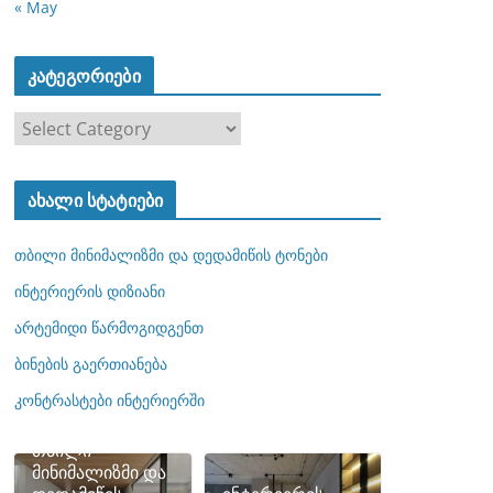
« May
კატეგორიები
კ
ა
ტ
ახალი სტატიები
ე
გ
თბილი მინიმალიზმი და დედამიწის ტონები
ო
რ
ინტერიერის დიზიანი
ი
არტემიდი წარმოგიდგენთ
ე
ბინების გაერთიანება
ბ
ი
კონტრასტები ინტერიერში
თბილი
მინიმალიზმი და