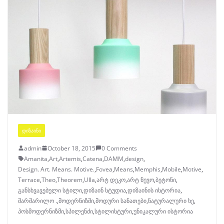
ᲓᲘᲖᲐᲘᲜᲘ
admin
October 18, 2015
0 Comments
Amanita
,
Art
,
Artemis
,
Catena
,
DAMM
,
design
,
Design. Art. Means. Motive.
,
Fovea
,
Means
,
Memphis
,
Mobile
,
Motive
,
Terrace
,
Theo
,
Theorem
,
Ulla
,
არტ დეკო
,
არტ ნუვო
,
ბეტონი
,
განსხვავებული სტილი
,
დიზაინ სტუდია
,
დიზაინის ისტორია
,
მარმარილო .
,
მოდერნიზმი
,
მოდური სანათები
,
ნატურალური ხე
,
პოსმოდერნიზმი
,
სპილენძი
,
სტილისტური
,
უნიკალური ისტორია