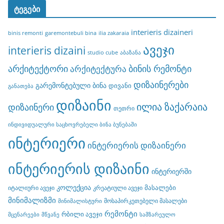
ტეგები
interieris dizaineri
binis remonti
garemontebuli bina
ilia zakaraia
ავეჯი
interieris dizaini
studio cube
აბაზანა
არქიტექტორი
ბინის რემონტი
არქიტექტურა
დიზაინერები
გარემონტებული ბინა
დივანი
განათება
დიზაინი
ილია ზაქარაია
დიზაინერი
თეთრი
ინდივიდუალური საცხოვრებელი ბინა ბუნებაში
ინტერიერი
ინტერიერის დიზაინერი
ინტერიერის დიზაინი
ინტერიერში
კოლექცია
მასალები
იტალიური ავეჯი
კრეატიული ავეჯი
მინიმალიზმი
მოსაპირკეთებელი მასალები
მინიმალისტური
რემონტი
რბილი ავეჯი
მცენარეები
მწვანე
სამზარეულო