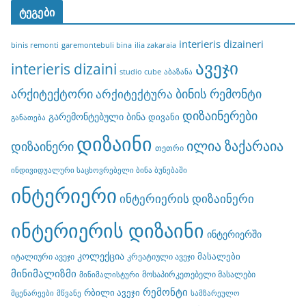
ტეგები
interieris dizaineri
binis remonti
garemontebuli bina
ilia zakaraia
ავეჯი
interieris dizaini
studio cube
აბაზანა
არქიტექტორი
ბინის რემონტი
არქიტექტურა
დიზაინერები
გარემონტებული ბინა
დივანი
განათება
დიზაინი
ილია ზაქარაია
დიზაინერი
თეთრი
ინდივიდუალური საცხოვრებელი ბინა ბუნებაში
ინტერიერი
ინტერიერის დიზაინერი
ინტერიერის დიზაინი
ინტერიერში
კოლექცია
მასალები
იტალიური ავეჯი
კრეატიული ავეჯი
მინიმალიზმი
მოსაპირკეთებელი მასალები
მინიმალისტური
რემონტი
რბილი ავეჯი
მცენარეები
მწვანე
სამზარეულო