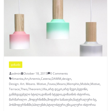
ᲓᲘᲖᲐᲘᲜᲘ
admin
October 18, 2015
0 Comments
Amanita
,
Art
,
Artemis
,
Catena
,
DAMM
,
design
,
Design. Art. Means. Motive.
,
Fovea
,
Means
,
Memphis
,
Mobile
,
Motive
,
Terrace
,
Theo
,
Theorem
,
Ulla
,
არტ დეკო
,
არტ ნუვო
,
ბეტონი
,
განსხვავებული სტილი
,
დიზაინ სტუდია
,
დიზაინის ისტორია
,
მარმარილო .
,
მოდერნიზმი
,
მოდური სანათები
,
ნატურალური ხე
,
პოსმოდერნიზმი
,
სპილენძი
,
სტილისტური
,
უნიკალური ისტორია