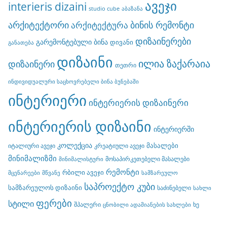
ავეჯი
interieris dizaini
studio cube
აბაზანა
არქიტექტორი
ბინის რემონტი
არქიტექტურა
დიზაინერები
გარემონტებული ბინა
დივანი
განათება
დიზაინი
ილია ზაქარაია
დიზაინერი
თეთრი
ინდივიდუალური საცხოვრებელი ბინა ბუნებაში
ინტერიერი
ინტერიერის დიზაინერი
ინტერიერის დიზაინი
ინტერიერში
კოლექცია
მასალები
იტალიური ავეჯი
კრეატიული ავეჯი
მინიმალიზმი
მოსაპირკეთებელი მასალები
მინიმალისტური
რემონტი
რბილი ავეჯი
მცენარეები
მწვანე
სამზარეულო
საპროექტო კუბი
სამზარეულოს დიზაინი
საძინებელი
სახლი
ფერები
სტილი
შპალერი
ხე
ცნობილი ადამიანების სახლები