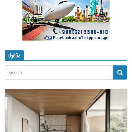
ძებნა