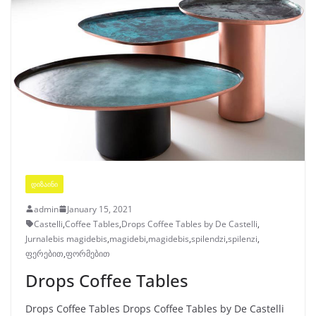
ᲓᲘᲖᲐᲘᲜᲘ
admin
January 15, 2021
Castelli
,
Coffee Tables
,
Drops Coffee Tables by De Castelli
,
Jurnalebis magidebis
,
magidebi
,
magidebis
,
spilendzi
,
spilenzi
,
ფერებით
,
ფორმებით
Drops Coffee Tables
Drops Coffee Tables Drops Coffee Tables by De Castelli