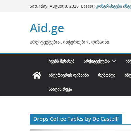
ბინების გაერთიან
Skip
Latest:
Saturday, August 8, 2026
კონტრასტები ინტ
to
თბილი მინიმალიზ
ტონები
content
Aid.ge
ინტერიერის დიზი
არტემიდი წარმო
არქიტექტურა , ინტერიერი , დიზაინი
ᲩᲕᲔᲜᲡ ᲨᲔᲡᲐᲮᲔᲑ
ᲐᲠᲥᲘᲢᲔᲥᲢᲣᲠᲐ
ᲘᲜ
ᲘᲜᲢᲔᲠᲘᲔᲠᲘᲡ ᲓᲘᲖᲐᲘᲜᲘ
ᲠᲔᲛᲝᲜᲢᲘ
ᲘᲜ
ᲡᲐᲘᲢᲘᲡ ᲠᲣᲙᲐ
Drops Coffee Tables by De Castelli