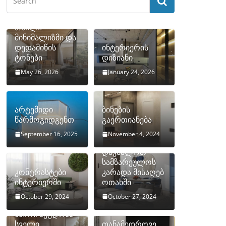
თბილი
მინიმალიზმი და
დედამიწის
ინტერიერის
ტონები
დიზიანი
May 26, 2026
January 24, 2026
არტემიდი
ბინების
წარმოგიდგენთ
გაერთიანება
September 16, 2025
November 4, 2024
როგორ
დავმალოთ
სამზარეულოს
კონტრასტები
კარადა მისაღებ
ინტერიერში
ოთახში
October 29, 2024
October 27, 2024
10 ყველაზე
ხშირი შეცდომა
სველი
თანამედროვე