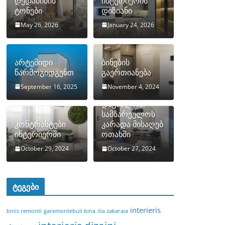
დედამიწის
ინტერიერის
ტონები
დიზიანი
May 26, 2026
January 24, 2026
არტემიდი
ბინების
წარმოგიდგენთ
გაერთიანება
September 16, 2025
November 4, 2024
როგორ
დავმალოთ
სამზარეულოს
კონტრასტები
კარადა მისაღებ
ინტერიერში
ოთახში
October 29, 2024
October 27, 2024
ტეგები
interieris
binis remonti
garemontebuli bina
ilia zakaraia