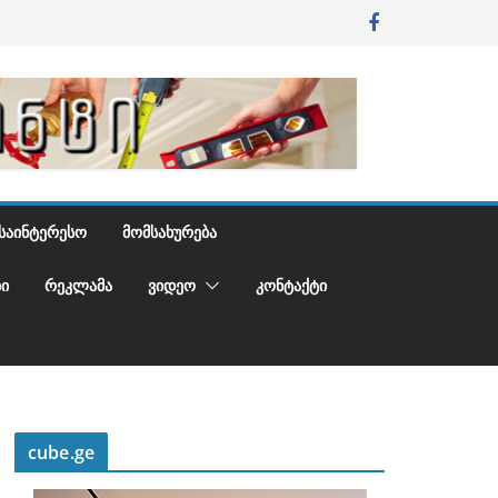
ᲡᲐᲘᲜᲢᲔᲠᲔᲡᲝ
ᲛᲝᲛᲡᲐᲮᲣᲠᲔᲑᲐ
Ი
ᲠᲔᲙᲚᲐᲛᲐ
ᲕᲘᲓᲔᲝ
ᲙᲝᲜᲢᲐᲥᲢᲘ
cube.ge