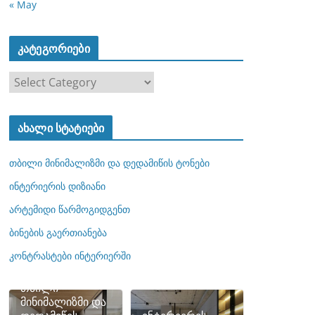
« May
კატეგორიები
კ
ა
ტ
ახალი სტატიები
ე
გ
თბილი მინიმალიზმი და დედამიწის ტონები
ო
რ
ინტერიერის დიზიანი
ი
არტემიდი წარმოგიდგენთ
ე
ბინების გაერთიანება
ბ
ი
კონტრასტები ინტერიერში
თბილი
მინიმალიზმი და