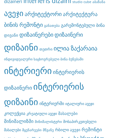
interieris dizaini
dizaineri
studio cube
აბაზანა
ავეჯი
არქიტექტორი
არქიტექტურა
ბინის რემონტი
გარემონტებული ბინა
განათება
დიზაინერები
დიზაინერი
დივანი
დიზაინი
ილია ზაქარაია
თეთრი
ინდივიდუალური საცხოვრებელი ბინა ბუნებაში
ინტერიერი
ინტერიერის
ინტერიერის
დიზაინერი
დიზაინი
ინტერიერში
იტალიური ავეჯი
კოლექცია
მასალები
კრეატიული ავეჯი
მინიმალიზმი
მოსაპირკეთებელი
მინიმალისტური
რემონტი
რბილი ავეჯი
მასალები
მცენარეები
მწვანე