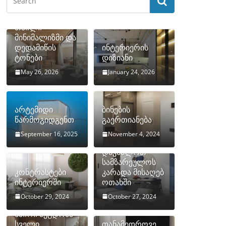
თბილი
მინიმალიზმი და
დედამიწის
ინტერიერის
ტონები
დიზიანი
May 26, 2026
January 24, 2026
არტემიდი
ბინების
წარმოგიდგენთ
გაერთიანება
September 16, 2025
November 4, 2024
როგორ
დავმალოთ
სამზარეულოს
კონტრასტები
კარადა მისაღებ
ინტერიერში
ოთახში
October 29, 2024
October 27, 2024
10 ყველაზე
ხშირი შეცდომა
სველი
თანამედროვე