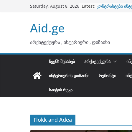
ბინების გაერთიან
Skip
Latest:
Saturday, August 8, 2026
კონტრასტები ინტ
to
თბილი მინიმალიზ
ტონები
content
Aid.ge
ინტერიერის დიზი
არტემიდი წარმო
არქიტექტურა , ინტერიერი , დიზაინი
ᲩᲕᲔᲜᲡ ᲨᲔᲡᲐᲮᲔᲑ
ᲐᲠᲥᲘᲢᲔᲥᲢᲣᲠᲐ
ᲘᲜ
ᲘᲜᲢᲔᲠᲘᲔᲠᲘᲡ ᲓᲘᲖᲐᲘᲜᲘ
ᲠᲔᲛᲝᲜᲢᲘ
ᲘᲜ
ᲡᲐᲘᲢᲘᲡ ᲠᲣᲙᲐ
Flokk and Adea