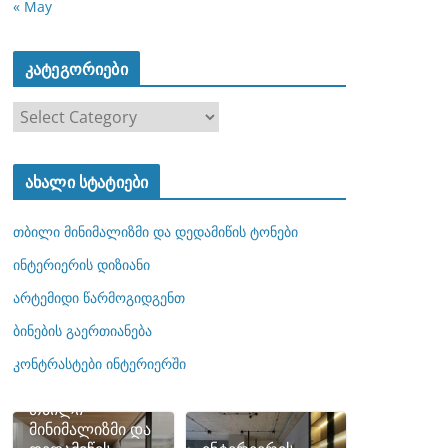
« May
კატეგორიები
კ
ა
ტ
ახალი სტატიები
ე
გ
თბილი მინიმალიზმი და დედამიწის ტონები
ო
რ
ინტერიერის დიზიანი
ი
არტემიდი წარმოგიდგენთ
ე
ბინების გაერთიანება
ბ
ი
კონტრასტები ინტერიერში
თბილი
მინიმალიზმი და