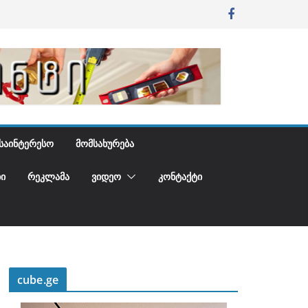
ᲡᲐᲘᲜᲢᲔᲠᲔᲡᲝ
ᲛᲝᲛᲡᲐᲮᲣᲠᲔᲑᲐ
Ი
ᲠᲔᲙᲚᲐᲛᲐ
ᲕᲘᲓᲔᲝ
ᲙᲝᲜᲢᲐᲥᲢᲘ
cube.ge