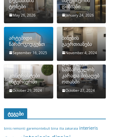
დედამიწის
ინტერიერის
ტონები
დიზიანი
May 26, 2026
January 24, 2026
არტემიდი
ბინების
წარმოგიდგენთ
გაერთიანება
September 16, 2025
November 4, 2024
როგორ
დავმალოთ
სამზარეულოს
კონტრასტები
კარადა მისაღებ
ინტერიერში
ოთახში
October 29, 2024
October 27, 2024
ტეგები
interieris
binis remonti
garemontebuli bina
ilia zakaraia