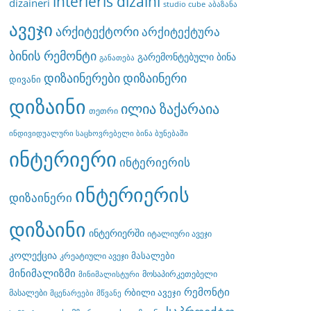
interieris dizaini
dizaineri
studio cube
აბაზანა
ავეჯი
არქიტექტორი
არქიტექტურა
ბინის რემონტი
გარემონტებული ბინა
განათება
დიზაინერები
დიზაინერი
დივანი
დიზაინი
ილია ზაქარაია
თეთრი
ინდივიდუალური საცხოვრებელი ბინა ბუნებაში
ინტერიერი
ინტერიერის
ინტერიერის
დიზაინერი
დიზაინი
ინტერიერში
იტალიური ავეჯი
კოლექცია
მასალები
კრეატიული ავეჯი
მინიმალიზმი
მოსაპირკეთებელი
მინიმალისტური
რემონტი
რბილი ავეჯი
მასალები
მცენარეები
მწვანე