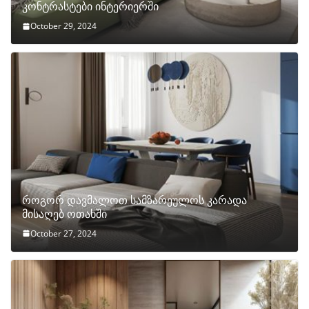
კონტრასტები ინტერიერში
October 29, 2024
როგორ დავმალოთ სამზარეულოს კარადა
მისაღებ ოთახში
October 27, 2024