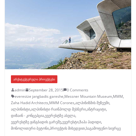
ᲐᲠᲥᲘᲢᲔᲥᲢᲣᲠᲣᲚᲘ ᲞᲠᲝᲔᲥᲢᲔᲑᲘ
admin
September 28, 2015
0 Comments
everestze jangbadis gareshe
,
Messner Mountain Museum
,
MMM
,
Zaha Hadid Architects
,
МММ Corones
,
ალპინიზმის მუზეუმი
,
ალპინისტი
,
ალპინისტი რაინჰოლდ მესნერი
,
ანტრაციტი
,
დიზაინ - კონცეპცია
,
ევერესტზე ასვლა
,
ევერესტზე ჟანგბადის გარეშე
,
ევერესტი
,
ზაჰა ჰადიდი
,
მონოლითური ბეტონი
,
პროექტის მიხედვით
,
საგამოფენო სივრცე