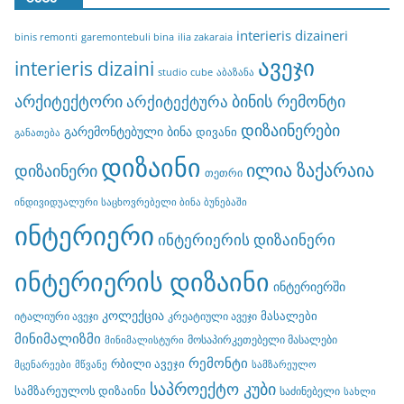
interieris dizaineri
binis remonti
garemontebuli bina
ilia zakaraia
ავეჯი
interieris dizaini
studio cube
აბაზანა
არქიტექტორი
ბინის რემონტი
არქიტექტურა
დიზაინერები
გარემონტებული ბინა
დივანი
განათება
დიზაინი
ილია ზაქარაია
დიზაინერი
თეთრი
ინდივიდუალური საცხოვრებელი ბინა ბუნებაში
ინტერიერი
ინტერიერის დიზაინერი
ინტერიერის დიზაინი
ინტერიერში
კოლექცია
მასალები
იტალიური ავეჯი
კრეატიული ავეჯი
მინიმალიზმი
მოსაპირკეთებელი მასალები
მინიმალისტური
რემონტი
რბილი ავეჯი
მცენარეები
მწვანე
სამზარეულო
საპროექტო კუბი
სამზარეულოს დიზაინი
საძინებელი
სახლი