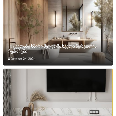
10 ყველაზე ხშირი შეცდომა სველი წერტილის
რემონტში
October 24, 2024