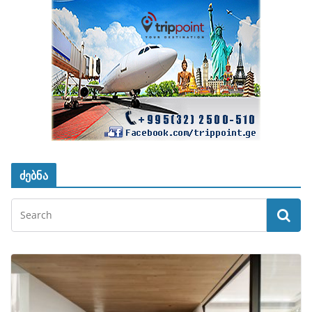
ძებნა