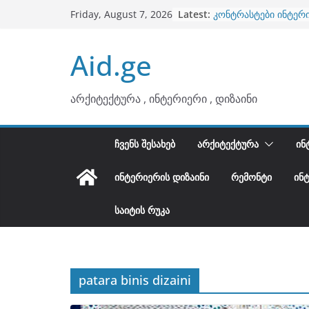
Skip
Latest:
კონტრასტები ინტერ
Friday, August 7, 2026
to
თბილი მინიმალიზმი
ტონები
content
Aid.ge
ინტერიერის დიზიანი
არტემიდი წარმოგი
ბინების გაერთიანება
არქიტექტურა , ინტერიერი , დიზაინი
ᲩᲕᲔᲜᲡ ᲨᲔᲡᲐᲮᲔᲑ
ᲐᲠᲥᲘᲢᲔᲥᲢᲣᲠᲐ
ᲘᲜ
ᲘᲜᲢᲔᲠᲘᲔᲠᲘᲡ ᲓᲘᲖᲐᲘᲜᲘ
ᲠᲔᲛᲝᲜᲢᲘ
ᲘᲜ
ᲡᲐᲘᲢᲘᲡ ᲠᲣᲙᲐ
patara binis dizaini