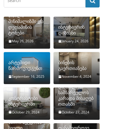
თბილი
მინიმალიზმი და
დედამიწის
ინტერიერის
ტონები
დიზიანი
May 26, 2026
January 24, 2026
არტემიდი
ბინების
წარმოგიდგენთ
გაერთიანება
September 16, 2025
November 4, 2024
როგორ
დავმალოთ
სამზარეულოს
კონტრასტები
კარადა მისაღებ
ინტერიერში
ოთახში
October 29, 2024
October 27, 2024
10 ყველაზე
ხშირი შეცდომა
სველი
თანამედროვე