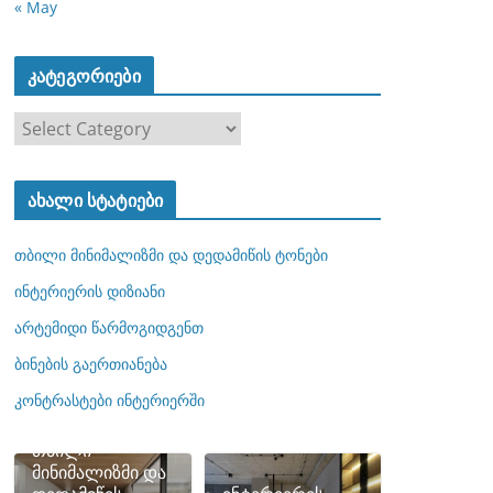
« May
კატეგორიები
კ
ა
ტ
ახალი სტატიები
ე
გ
თბილი მინიმალიზმი და დედამიწის ტონები
ო
რ
ინტერიერის დიზიანი
ი
არტემიდი წარმოგიდგენთ
ე
ბინების გაერთიანება
ბ
ი
კონტრასტები ინტერიერში
თბილი
მინიმალიზმი და