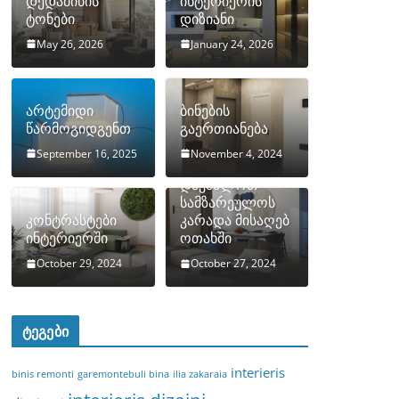
დედამიწის
ინტერიერის
ტონები
დიზიანი
May 26, 2026
January 24, 2026
არტემიდი
ბინების
წარმოგიდგენთ
გაერთიანება
September 16, 2025
November 4, 2024
როგორ
დავმალოთ
სამზარეულოს
კონტრასტები
კარადა მისაღებ
ინტერიერში
ოთახში
October 29, 2024
October 27, 2024
ტეგები
interieris
binis remonti
garemontebuli bina
ilia zakaraia