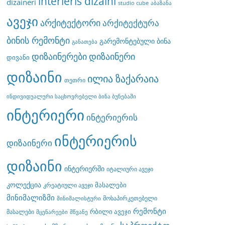
interieris dizaini
dizaineri
studio cube
აბაზანა
ავეჯი
არქიტექტორი
არქიტექტურა
ბინის რემონტი
გარემონტებული ბინა
განათება
დიზაინერები
დიზაინერი
დივანი
დიზაინი
ილია ზაქარაია
თეთრი
ინდივიდუალური საცხოვრებელი ბინა ბუნებაში
ინტერიერი
ინტერიერის
ინტერიერის
დიზაინერი
დიზაინი
ინტერიერში
იტალიური ავეჯი
კოლექცია
მასალები
კრეატიული ავეჯი
მინიმალიზმი
მოსაპირკეთებელი
მინიმალისტური
რემონტი
რბილი ავეჯი
მასალები
მცენარეები
მწვანე