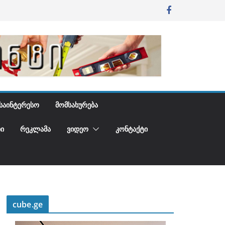
ᲡᲐᲘᲜᲢᲔᲠᲔᲡᲝ
ᲛᲝᲛᲡᲐᲮᲣᲠᲔᲑᲐ
Ი
ᲠᲔᲙᲚᲐᲛᲐ
ᲕᲘᲓᲔᲝ
ᲙᲝᲜᲢᲐᲥᲢᲘ
cube.ge