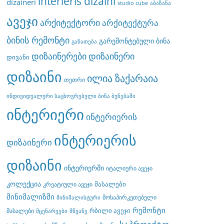
interieris dizaini
dizaineri
studio cube
აბაზანა
ავეჯი
არქიტექტორი
არქიტექტურა
ბინის რემონტი
გარემონტებული ბინა
განათება
დიზაინერები
დიზაინერი
დივანი
დიზაინი
ილია ზაქარაია
თეთრი
ინდივიდუალური საცხოვრებელი ბინა ბუნებაში
ინტერიერი
ინტერიერის
ინტერიერის
დიზაინერი
დიზაინი
ინტერიერში
იტალიური ავეჯი
კოლექცია
მასალები
კრეატიული ავეჯი
მინიმალიზმი
მოსაპირკეთებელი
მინიმალისტური
რემონტი
რბილი ავეჯი
მასალები
მცენარეები
მწვანე