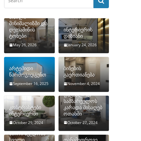
თბილი
მინიმალიზმი და
დედამიწის
ინტერიერის
ტონები
დიზიანი
May 26, 2026
January 24, 2026
არტემიდი
ბინების
წარმოგიდგენთ
გაერთიანება
September 16, 2025
November 4, 2024
როგორ
დავმალოთ
სამზარეულოს
კონტრასტები
კარადა მისაღებ
ინტერიერში
ოთახში
October 29, 2024
October 27, 2024
10 ყველაზე
ხშირი შეცდომა
სველი
თანამედროვე