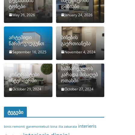
დედამიწის
ინტერიერის
ტონები
დიზიანი
May 26, 2026
January 24, 2026
არტემიდი
ბინების
წარმოგიდგენთ
გაერთიანება
September 16, 2025
November 4, 2024
როგორ
დავმალოთ
სამზარეულოს
კონტრასტები
კარადა მისაღებ
ინტერიერში
ოთახში
October 29, 2024
October 27, 2024
ტეგები
interieris
binis remonti
garemontebuli bina
ilia zakaraia