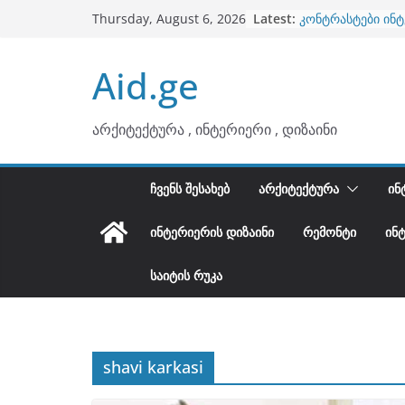
ბინების გაერთია
Skip
Latest:
Thursday, August 6, 2026
კონტრასტები ინ
to
თბილი მინიმალიზ
ტონები
content
Aid.ge
ინტერიერის დიზი
არტემიდი წარმო
არქიტექტურა , ინტერიერი , დიზაინი
ᲩᲕᲔᲜᲡ ᲨᲔᲡᲐᲮᲔᲑ
ᲐᲠᲥᲘᲢᲔᲥᲢᲣᲠᲐ
ᲘᲜ
ᲘᲜᲢᲔᲠᲘᲔᲠᲘᲡ ᲓᲘᲖᲐᲘᲜᲘ
ᲠᲔᲛᲝᲜᲢᲘ
ᲘᲜ
ᲡᲐᲘᲢᲘᲡ ᲠᲣᲙᲐ
shavi karkasi