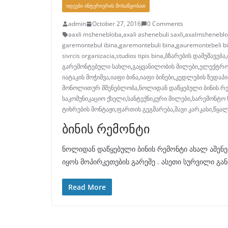
ᲘᲓᲔᲔᲑᲘ ᲘᲜᲢᲔᲠᲘᲔᲠᲘᲡ ᲛᲝᲡᲐᲬᲧᲝᲑᲐᲗ
admin
October 27, 2016
0 Comments
aaxli mshenebloba
,
axali ashenebuli saxli
,
axalmshenebl
garemontebul ibina
,
garemontebuli bina
,
gauremontebeli b
sivrcis organizacia
,
studios tipis bina
,
ბზარების დამუშავება
,
გარემონტებული სახლი
,
გაყვანილობის მილები
,
ელექტრო
იატაკის მოჭიმვა
,
იაფი ბინა
,
იაფი ბინები
,
კედლების ზედაპი
მონოლითურ მშენებლობა
,
ნოლიდან დაწყებული ბინის რე
საკომუნიკაციო ქსელი
,
სანტექნიკური მილები
,
სარემონტო 
ტიხრების მონტაჟი
,
ფართის გეგმარება
,
შავი კარკასი
,
წყალ
ბინის რემონტი
ნოლიდან დაწყებული ბინის რემონტი ახალ აშენე
იყოს მოპირკეთების გარეშე . ასეთი სურვილი გ
Read More