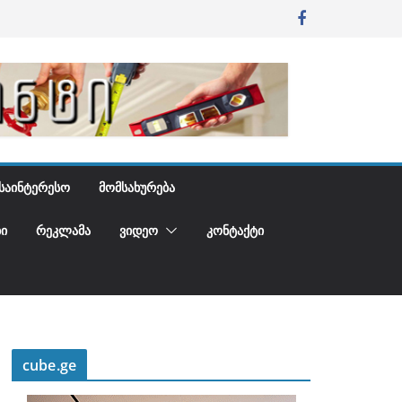
ᲡᲐᲘᲜᲢᲔᲠᲔᲡᲝ
ᲛᲝᲛᲡᲐᲮᲣᲠᲔᲑᲐ
Ი
ᲠᲔᲙᲚᲐᲛᲐ
ᲕᲘᲓᲔᲝ
ᲙᲝᲜᲢᲐᲥᲢᲘ
cube.ge