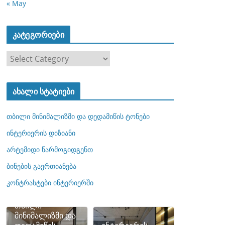
« May
კატეგორიები
კ
ა
ტ
ახალი სტატიები
ე
გ
თბილი მინიმალიზმი და დედამიწის ტონები
ო
რ
ინტერიერის დიზიანი
ი
არტემიდი წარმოგიდგენთ
ე
ბინების გაერთიანება
ბ
ი
კონტრასტები ინტერიერში
თბილი
მინიმალიზმი და