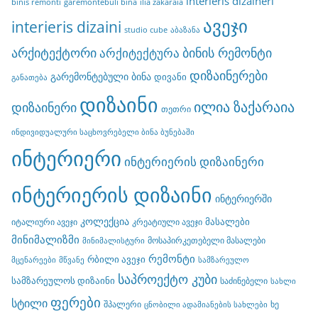
interieris dizaineri
binis remonti
garemontebuli bina
ilia zakaraia
ავეჯი
interieris dizaini
studio cube
აბაზანა
არქიტექტორი
ბინის რემონტი
არქიტექტურა
დიზაინერები
გარემონტებული ბინა
დივანი
განათება
დიზაინი
ილია ზაქარაია
დიზაინერი
თეთრი
ინდივიდუალური საცხოვრებელი ბინა ბუნებაში
ინტერიერი
ინტერიერის დიზაინერი
ინტერიერის დიზაინი
ინტერიერში
კოლექცია
მასალები
იტალიური ავეჯი
კრეატიული ავეჯი
მინიმალიზმი
მოსაპირკეთებელი მასალები
მინიმალისტური
რემონტი
რბილი ავეჯი
მცენარეები
მწვანე
სამზარეულო
საპროექტო კუბი
სამზარეულოს დიზაინი
საძინებელი
სახლი
ფერები
სტილი
შპალერი
ხე
ცნობილი ადამიანების სახლები