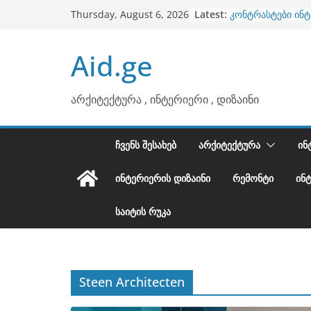
Skip
Latest:
კონტრასტები ინ
Thursday, August 6, 2026
to
თბილი მინიმალიზ
ტონები
content
Aid.ge
ინტერიერის დიზი
არტემიდი წარმო
ბინების გაერთია
არქიტექტურა , ინტერიერი , დიზაინი
ᲩᲕᲔᲜᲡ ᲨᲔᲡᲐᲮᲔᲑ
ᲐᲠᲥᲘᲢᲔᲥᲢᲣᲠᲐ
ᲘᲜ
ᲘᲜᲢᲔᲠᲘᲔᲠᲘᲡ ᲓᲘᲖᲐᲘᲜᲘ
ᲠᲔᲛᲝᲜᲢᲘ
ᲘᲜ
ᲡᲐᲘᲢᲘᲡ ᲠᲣᲙᲐ
Steen Architecten