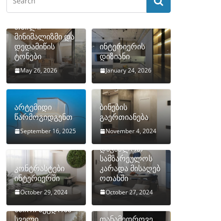
თბილი
მინიმალიზმი და
დედამიწის
ინტერიერის
ტონები
დიზიანი
May 26, 2026
January 24, 2026
არტემიდი
ბინების
წარმოგიდგენთ
გაერთიანება
September 16, 2025
November 4, 2024
როგორ
დავმალოთ
სამზარეულოს
კონტრასტები
კარადა მისაღებ
ინტერიერში
ოთახში
October 29, 2024
October 27, 2024
10 ყველაზე
ხშირი შეცდომა
სველი
თანამედროვე