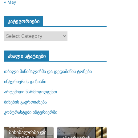
« May
კატეგორიები
კ
ა
ტ
ახალი სტატიები
ე
გ
თბილი მინიმალიზმი და დედამიწის ტონები
ო
რ
ინტერიერის დიზიანი
ი
არტემიდი წარმოგიდგენთ
ე
ბინების გაერთიანება
ბ
ი
კონტრასტები ინტერიერში
თბილი
მინიმალიზმი და