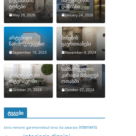
დედამიწის
ინტერიერის
ტონები
დიზიანი
May 26, 2026
January 24, 2026
არტემიდი
ბინების
წარმოგიდგენთ
გაერთიანება
September 16, 2025
November 4, 2024
როგორ
დავმალოთ
სამზარეულოს
კონტრასტები
კარადა მისაღებ
ინტერიერში
ოთახში
October 29, 2024
October 27, 2024
ტეგები
interieris
binis remonti
garemontebuli bina
ilia zakaraia