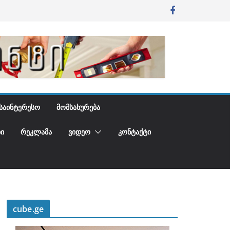
ᲡᲐᲘᲜᲢᲔᲠᲔᲡᲝ
ᲛᲝᲛᲡᲐᲮᲣᲠᲔᲑᲐ
Ი
ᲠᲔᲙᲚᲐᲛᲐ
ᲕᲘᲓᲔᲝ
ᲙᲝᲜᲢᲐᲥᲢᲘ
cube.ge