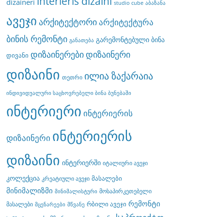
interieris dizaini
dizaineri
studio cube
აბაზანა
ავეჯი
არქიტექტორი
არქიტექტურა
ბინის რემონტი
გარემონტებული ბინა
განათება
დიზაინერები
დიზაინერი
დივანი
დიზაინი
ილია ზაქარაია
თეთრი
ინდივიდუალური საცხოვრებელი ბინა ბუნებაში
ინტერიერი
ინტერიერის
ინტერიერის
დიზაინერი
დიზაინი
ინტერიერში
იტალიური ავეჯი
კოლექცია
მასალები
კრეატიული ავეჯი
მინიმალიზმი
მოსაპირკეთებელი
მინიმალისტური
რემონტი
რბილი ავეჯი
მასალები
მცენარეები
მწვანე