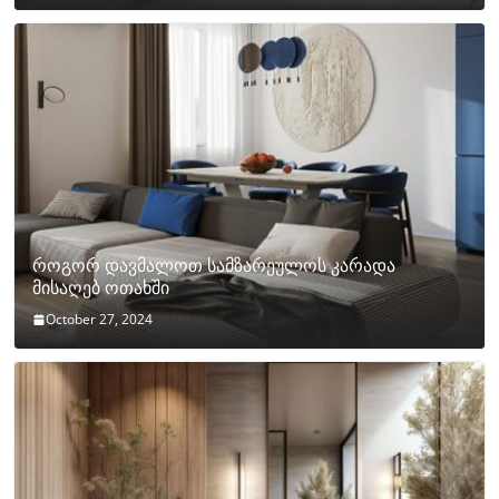
როგორ დავმალოთ სამზარეულოს კარადა
მისაღებ ოთახში
October 27, 2024