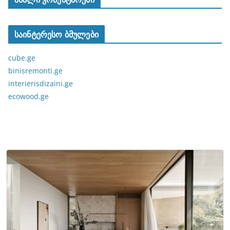
საინტერესო ბმულები
cube.ge
binisremonti.ge
interierisdizaini.ge
ecowood.ge