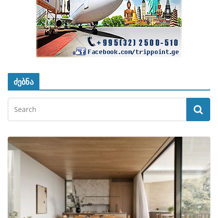
ძებნა