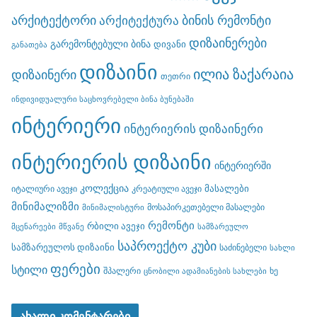
არქიტექტორი
ბინის რემონტი
არქიტექტურა
დიზაინერები
გარემონტებული ბინა
დივანი
განათება
დიზაინი
ილია ზაქარაია
დიზაინერი
თეთრი
ინდივიდუალური საცხოვრებელი ბინა ბუნებაში
ინტერიერი
ინტერიერის დიზაინერი
ინტერიერის დიზაინი
ინტერიერში
კოლექცია
მასალები
იტალიური ავეჯი
კრეატიული ავეჯი
მინიმალიზმი
მოსაპირკეთებელი მასალები
მინიმალისტური
რემონტი
რბილი ავეჯი
მცენარეები
მწვანე
სამზარეულო
საპროექტო კუბი
სამზარეულოს დიზაინი
საძინებელი
სახლი
ფერები
სტილი
შპალერი
ხე
ცნობილი ადამიანების სახლები
ახალი კომენტარები