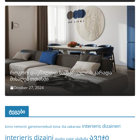
როგორ დავმალოთ სამზარეულოს კარადა
მისაღებ ოთახში
October 27, 2024
ტეგები
interieris dizaineri
binis remonti
garemontebuli bina
ilia zakaraia
ავეჯი
interieris dizaini
studio cube
აბაზანა