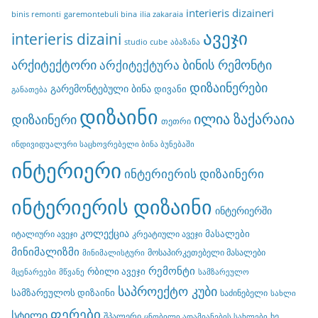
interieris dizaineri
binis remonti
garemontebuli bina
ilia zakaraia
ავეჯი
interieris dizaini
studio cube
აბაზანა
არქიტექტორი
ბინის რემონტი
არქიტექტურა
დიზაინერები
გარემონტებული ბინა
დივანი
განათება
დიზაინი
ილია ზაქარაია
დიზაინერი
თეთრი
ინდივიდუალური საცხოვრებელი ბინა ბუნებაში
ინტერიერი
ინტერიერის დიზაინერი
ინტერიერის დიზაინი
ინტერიერში
კოლექცია
მასალები
იტალიური ავეჯი
კრეატიული ავეჯი
მინიმალიზმი
მოსაპირკეთებელი მასალები
მინიმალისტური
რემონტი
რბილი ავეჯი
მცენარეები
მწვანე
სამზარეულო
საპროექტო კუბი
სამზარეულოს დიზაინი
საძინებელი
სახლი
ფერები
სტილი
შპალერი
ხე
ცნობილი ადამიანების სახლები