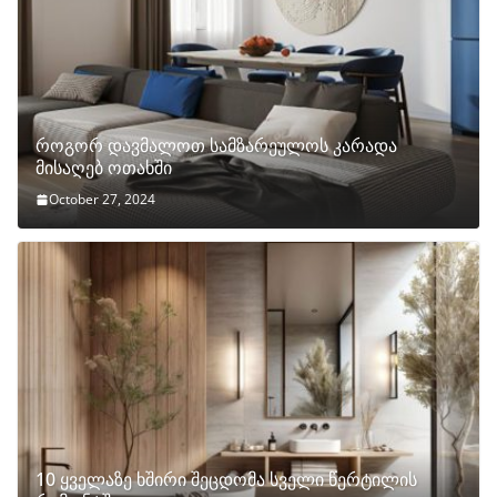
როგორ დავმალოთ სამზარეულოს კარადა
მისაღებ ოთახში
October 27, 2024
10 ყველაზე ხშირი შეცდომა სველი წერტილის