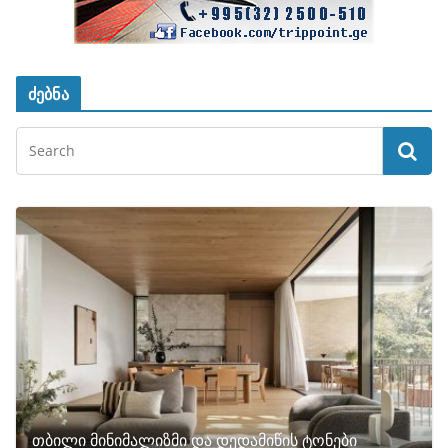
ძებნა
თბილი მინიმალიზმი და დედამიწის ტონები