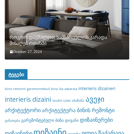
როგორ დავმალოთ სამზარეულოს კარადა
მისაღებ ოთახში
October 27, 2024
ტეგები
interieris dizaineri
binis remonti
garemontebuli bina
ilia zakaraia
ავეჯი
interieris dizaini
studio cube
აბაზანა
არქიტექტორი
ბინის რემონტი
არქიტექტურა
დიზაინერები
გარემონტებული ბინა
დივანი
განათება
დიზაინი
ილია ზაქარაია
დიზაინერი
თეთრი