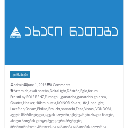
ᲙᲝᲛᲞᲐᲜᲘᲔᲑᲘ
admin
June 1, 2016
0 Comments
Artemide
,
axali nateba
,
DeltaLight
,
Désirée
,
Eglo
,
forum
,
Freistil by ROLF BENZ
,
Fumagalli
,
ganateba
,
ganatebis galerea
,
Gautier
,
Hacker
,
Hülsta
,
hustla
,
KOINOR
,
Kolarz
,
Life
,
Linealight
,
LucePlan
,
Osram
,
Philips
,
Prolicht
,
sanatebi
,
Teca
,
Vistosi
,
VONDOM
,
ავეჯის მწარმოებელი
,
ავეჯის სალონი
,
აქსესუარები
,
ახალი ნათება
,
ახალი ნათების ლოგო
,
ბელგიური ბრენდები
,
ბრენდირებული პროდუქცია
,
განათება
,
განათების გალერეა
,