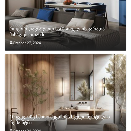
როგორ დავმალოთ სამზარეულოს კარადა
მისაღებ ოთახში
October 27, 2024
10 ყველაზე ხშირი შეცდომა სველი წერტილის
რემონტში
October 24, 2024