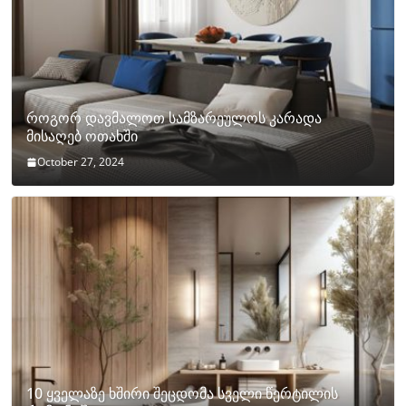
როგორ დავმალოთ სამზარეულოს კარადა
მისაღებ ოთახში
October 27, 2024
10 ყველაზე ხშირი შეცდომა სველი წერტილის