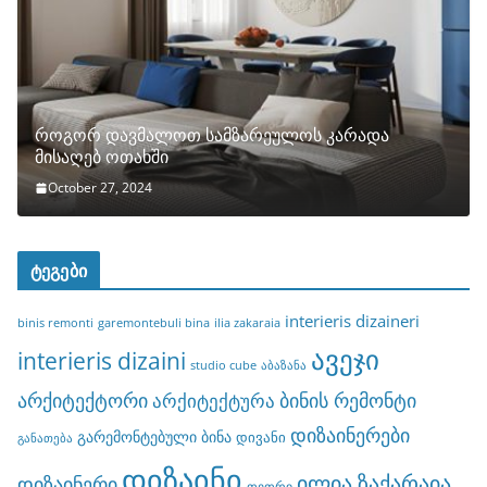
როგორ დავმალოთ სამზარეულოს კარადა
მისაღებ ოთახში
October 27, 2024
ტეგები
interieris dizaineri
binis remonti
garemontebuli bina
ilia zakaraia
ავეჯი
interieris dizaini
studio cube
აბაზანა
არქიტექტორი
ბინის რემონტი
არქიტექტურა
დიზაინერები
გარემონტებული ბინა
დივანი
განათება
დიზაინი
ილია ზაქარაია
დიზაინერი
თეთრი