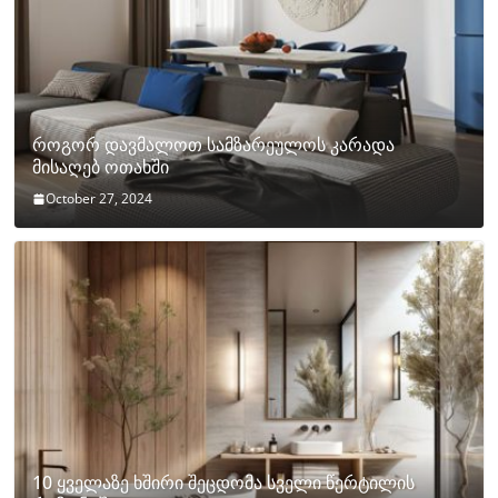
როგორ დავმალოთ სამზარეულოს კარადა
მისაღებ ოთახში
October 27, 2024
10 ყველაზე ხშირი შეცდომა სველი წერტილის