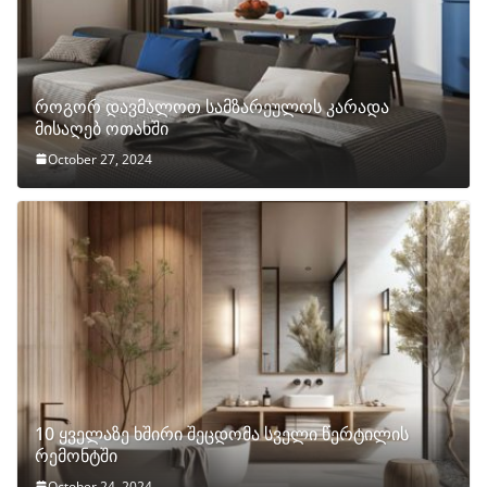
როგორ დავმალოთ სამზარეულოს კარადა
მისაღებ ოთახში
October 27, 2024
10 ყველაზე ხშირი შეცდომა სველი წერტილის
რემონტში
October 24, 2024