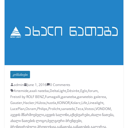
ᲙᲝᲛᲞᲐᲜᲘᲔᲑᲘ
admin
June 1, 2016
0 Comments
Artemide
,
axali nateba
,
DeltaLight
,
Désirée
,
Eglo
,
forum
,
Freistil by ROLF BENZ
,
Fumagalli
,
ganateba
,
ganatebis galerea
,
Gautier
,
Hacker
,
Hülsta
,
hustla
,
KOINOR
,
Kolarz
,
Life
,
Linealight
,
LucePlan
,
Osram
,
Philips
,
Prolicht
,
sanatebi
,
Teca
,
Vistosi
,
VONDOM
,
ავეჯის მწარმოებელი
,
ავეჯის სალონი
,
აქსესუარები
,
ახალი ნათება
,
ახალი ნათების ლოგო
,
ბელგიური ბრენდები
,
ბრენდირებული პროდუქცია
,
განათება
,
განათების გალერეა
,