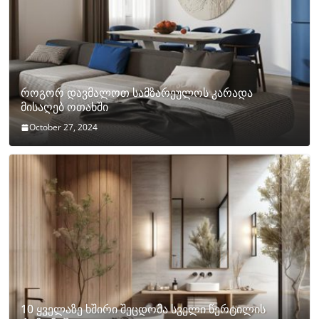
როგორ დავმალოთ სამზარეულოს კარადა
მისაღებ ოთახში
October 27, 2024
10 ყველაზე ხშირი შეცდომა სველი წერტილის