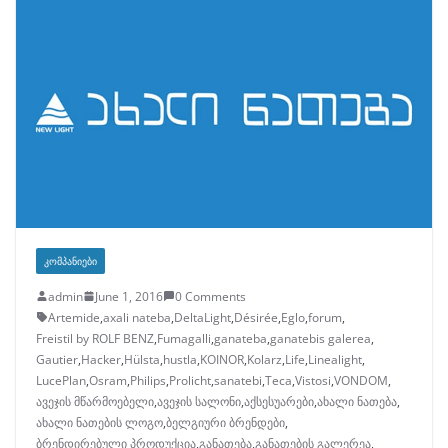
ᲙᲝᲛᲞᲐᲜᲘᲔᲑᲘ
admin
June 1, 2016
0 Comments
Artemide
,
axali nateba
,
DeltaLight
,
Désirée
,
Eglo
,
forum
,
Freistil by ROLF BENZ
,
Fumagalli
,
ganateba
,
ganatebis galerea
,
Gautier
,
Hacker
,
Hülsta
,
hustla
,
KOINOR
,
Kolarz
,
Life
,
Linealight
,
LucePlan
,
Osram
,
Philips
,
Prolicht
,
sanatebi
,
Teca
,
Vistosi
,
VONDOM
,
ავეჯის მწარმოებელი
,
ავეჯის სალონი
,
აქსესუარები
,
ახალი ნათება
,
ახალი ნათების ლოგო
,
ბელგიური ბრენდები
,
ბრენდირებული პროდუქცია
,
განათება
,
განათების გალერეა
,