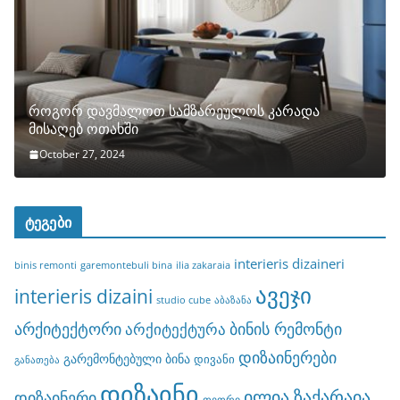
როგორ დავმალოთ სამზარეულოს კარადა
მისაღებ ოთახში
October 27, 2024
ტეგები
interieris dizaineri
binis remonti
garemontebuli bina
ilia zakaraia
ავეჯი
interieris dizaini
studio cube
აბაზანა
არქიტექტორი
ბინის რემონტი
არქიტექტურა
დიზაინერები
გარემონტებული ბინა
დივანი
განათება
დიზაინი
ილია ზაქარაია
დიზაინერი
თეთრი