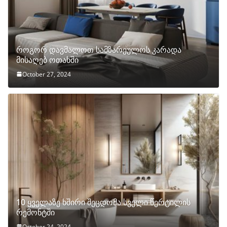
როგორ დავმალოთ სამზარეულოს კარადა
მისაღებ ოთახში
October 27, 2024
10 ყველაზე ხშირი შეცდომა სველი წერტილის
რემონტში
October 24, 2024