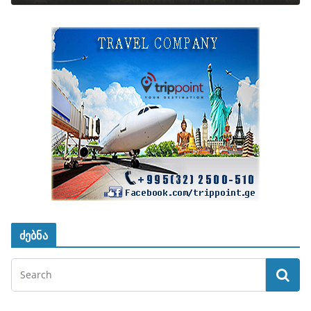
ძებნა