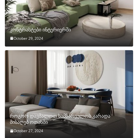
კონტრასტები ინტერიერში
October 29, 2024
როგორ დავმალოთ სამზარეულოს კარადა
მისაღებ ოთახში
October 27, 2024