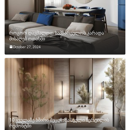
როგორ დავმალოთ სამზარეულოს კარადა
მისაღებ ოთახში
October 27, 2024
10 ყველაზე ხშირი შეცდომა სველი წერტილის
რემონტში