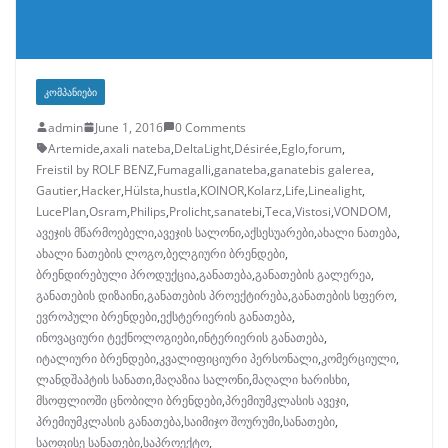
ᲙᲝᲛᲞᲐᲜᲘᲔᲑᲘ
admin
June 1, 2016
0 Comments
Artemide
,
axali nateba
,
DeltaLight
,
Désirée
,
Eglo
,
forum
,
Freistil by ROLF BENZ
,
Fumagalli
,
ganateba
,
ganatebis galerea
,
Gautier
,
Hacker
,
Hülsta
,
hustla
,
KOINOR
,
Kolarz
,
Life
,
Linealight
,
LucePlan
,
Osram
,
Philips
,
Prolicht
,
sanatebi
,
Teca
,
Vistosi
,
VONDOM
,
ავეჯის მწარმოებელი
,
ავეჯის სალონი
,
აქსესუარები
,
ახალი ნათება
,
ახალი ნათების ლოგო
,
ბელგიური ბრენდები
,
ბრენდირებული პროდუქცია
,
განათება
,
განათების გალერეა
,
განათების დიზაინი
,
განათების პროექტირება
,
განათების სფერო
,
ევროპული ბრენდები
,
ექსტერიერის განათება
,
ინოვაციური ტექნოლოგიები
,
ინტერიერის განათება
,
იტალიური ბრენდები
,
კვალიფიციური პერსონალი
,
კომერციული
,
ლანდშაპტის სანათი
,
მაღაზია სალონი
,
მაღალი ხარისხი
,
მსოფლიოში ცნობილი ბრენდები
,
პრემიუმკლასის ავეჯი
,
პრემიუმკლასის განათება
,
საიმიჯო შოურუმი
,
სანათები
,
საოფისე სანათები
,
საპროექტო
,