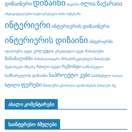
დიზაინი
ილია ზაქარაია
დიზაინერი
თეთრი
ინდივიდუალური საცხოვრებელი ბინა ბუნებაში
ინტერიერი
ინტერიერის დიზაინერი
ინტერიერის დიზაინი
ინტერიერში
კოლექცია
მასალები
იტალიური ავეჯი
კრეატიული ავეჯი
მინიმალიზმი
მოსაპირკეთებელი მასალები
მინიმალისტური
რემონტი
რბილი ავეჯი
მცენარეები
მწვანე
სამზარეულო
საპროექტო კუბი
სამზარეულოს დიზაინი
საძინებელი
სახლი
ფერები
სტილი
შპალერი
ხე
ცნობილი ადამიანების სახლები
ახალი კომენტარები
საინტერესო ბმულები