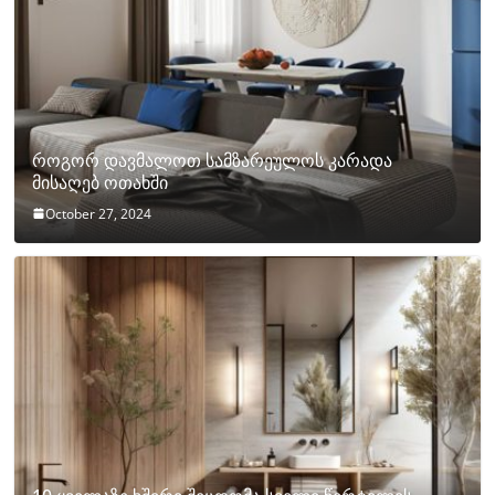
როგორ დავმალოთ სამზარეულოს კარადა
მისაღებ ოთახში
October 27, 2024