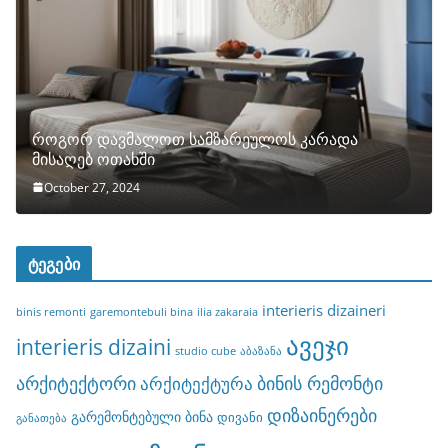
როგორ დავმალოთ სამზარეულოს კარადა
მისაღებ ოთახში
October 27, 2024
ტეგები
interieris dizaineri
binis remonti
garemontebuli bina
ilia zakaraia
ავეჯი
interieris dizaini
studio cube
აბაზანა
არქიტექტორი
ბინის რემონტი
არქიტექტურა
დიზაინერები
გარემონტებული ბინა
დივანი
განათება