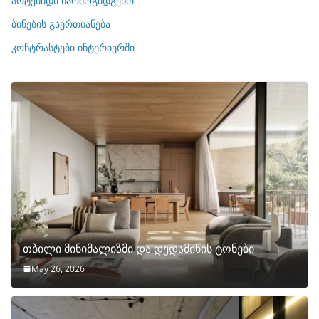
არტემიდი წარმოგიდგენთ
ე
ბინების გაერთიანება
ბ
ი
კონტრასტები ინტერიერში
თბილი მინიმალიზმი და დედამიწის ტონები
May 26, 2026