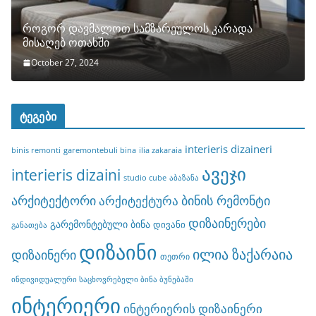
როგორ დავმალოთ სამზარეულოს კარადა
მისაღებ ოთახში
October 27, 2024
ტეგები
interieris dizaineri
binis remonti
garemontebuli bina
ilia zakaraia
ავეჯი
interieris dizaini
studio cube
აბაზანა
არქიტექტორი
ბინის რემონტი
არქიტექტურა
დიზაინერები
გარემონტებული ბინა
დივანი
განათება
დიზაინი
ილია ზაქარაია
დიზაინერი
თეთრი
ინდივიდუალური საცხოვრებელი ბინა ბუნებაში
ინტერიერი
ინტერიერის დიზაინერი