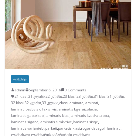
ᲠᲔᲛᲝᲜᲢᲘ
admin
September 6, 2016
0 Comments
21 klasi
,
21 კლასი
,
22 კლასი
,
23 klasi
,
23 კლასი
,
31 klasi
,
31 კლასი
,
32 klasi
,
32 კლასი
,
33 კლასი
,
class
,
laminate
,
laminati
,
laminati bavSvis oTaxisTvis
,
laminatis bgeraizolacia
,
laminatis gabaritebi
,
laminatis klasi
,
laminatis kvadratuloba
,
laminatis sigane
,
laminatis simkvrive
,
laminatis sisqe
,
laminatis variantebi
,
parketi
,
parketis klasi
,
rogor davagoT laminati
,
ლამიანატი
,
ლამინარის გაბარიტები
,
ლამინატი
,