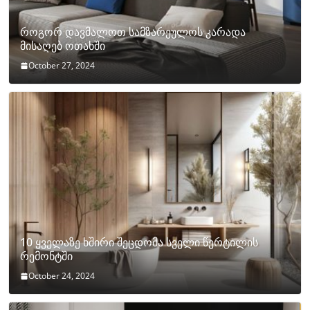
როგორ დავმალოთ სამზარეულოს კარადა
მისაღებ ოთახში
October 27, 2024
10 ყველაზე ხშირი შეცდომა სველი წერტილის
რემონტში
October 24, 2024