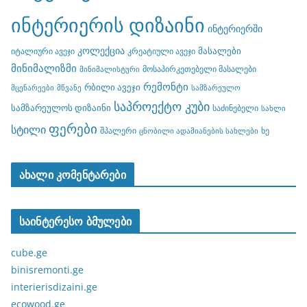
ინტერიერის დიზაინი
ინტერიერში
კოლექცია
მასალები
იტალიური ავეჯი
კრეატიული ავეჯი
მინიმალიზმი
მოსაპირკეთებელი მასალები
მინიმალისტური
რემონტი
რბილი ავეჯი
მცენარეები
მწვანე
სამზარეულო
საპროექტო კუბი
სამზარეულოს დიზაინი
საძინებელი
სახლი
ფერები
სტილი
შპალერი
ხე
ცნობილი ადამიანების სახლები
ახალი კომენტარები
საინტერესო ბმულები
cube.ge
binisremonti.ge
interierisdizaini.ge
ecowood.ge