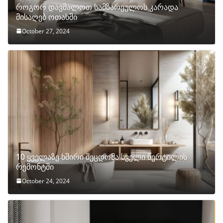
როგორ დავმალოთ სამზარეულოს კარადა
მისაღებ ოთახში
October 27, 2024
10 ყველაზე ხშირი შეცდომა სველი წერტილის
რემონტში
October 24, 2024