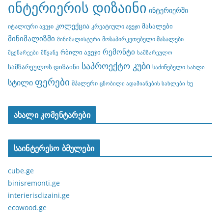
ინტერიერის დიზაინი
ინტერიერში
კოლექცია
მასალები
იტალიური ავეჯი
კრეატიული ავეჯი
მინიმალიზმი
მოსაპირკეთებელი მასალები
მინიმალისტური
რემონტი
რბილი ავეჯი
მცენარეები
მწვანე
სამზარეულო
საპროექტო კუბი
სამზარეულოს დიზაინი
საძინებელი
სახლი
ფერები
სტილი
შპალერი
ხე
ცნობილი ადამიანების სახლები
ახალი კომენტარები
საინტერესო ბმულები
cube.ge
binisremonti.ge
interierisdizaini.ge
ecowood.ge