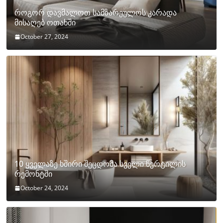
როგორ დავმალოთ სამზარეულოს კარადა
მისაღებ ოთახში
October 27, 2024
10 ყველაზე ხშირი შეცდომა სველი წერტილის
რემონტში
October 24, 2024