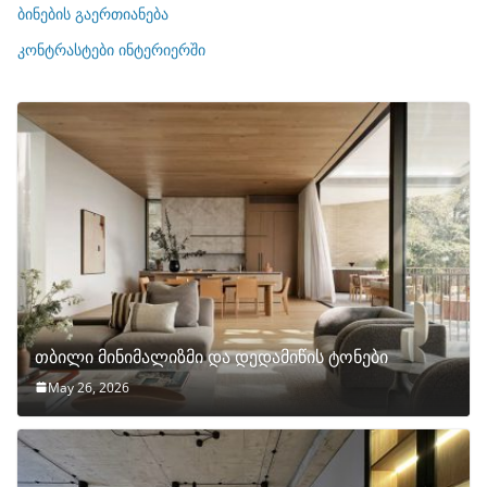
ბინების გაერთიანება
ბ
ი
კონტრასტები ინტერიერში
თბილი მინიმალიზმი და დედამიწის ტონები
May 26, 2026