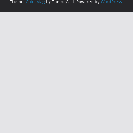
Theme:
ColorMag
by ThemeGrill. Powered by
WordPress
.