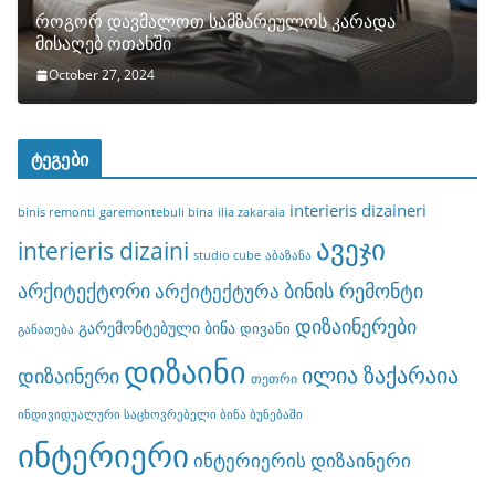
როგორ დავმალოთ სამზარეულოს კარადა
მისაღებ ოთახში
October 27, 2024
ტეგები
interieris dizaineri
binis remonti
garemontebuli bina
ilia zakaraia
ავეჯი
interieris dizaini
studio cube
აბაზანა
არქიტექტორი
ბინის რემონტი
არქიტექტურა
დიზაინერები
გარემონტებული ბინა
დივანი
განათება
დიზაინი
ილია ზაქარაია
დიზაინერი
თეთრი
ინდივიდუალური საცხოვრებელი ბინა ბუნებაში
ინტერიერი
ინტერიერის დიზაინერი