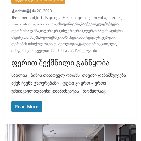
admin
July 20, 2020
elementebi
,
feris fsiqologia
,
Ferit sheqmnili gancyoba
,
interieri
,
madis aRZvra
,
tetra xaliCa
,
ასოცირდება
,
ბავშვები
,
ელემენტები
,
თეთრი ხალიჩა
,
ინტერიერი
,
ინტერიერში
,
ლურჯი
,
მადის აღძვრა
,
მწვანე
,
ოთახებს
,
რელაქსაციის ზონები
,
საძინებელს
,
ფერები
,
ფერების ფსიქოლოგია
,
ფსიქოლოგია
,
ყავისფერი
,
ყვითელი
,
ცისფერი
,
ცხოვეელბი
,
ჰარმონია . სამზარეულოში
ფერით შექმნილი განწყობა
სახლის , ბინის თითოეულ ოთახს თავისი დანიშნულება
აქვს ჩვენს ცხოვრებაში , ფერი კი ერთ – ერთი
უმნიშვნელოვანესი კომპონენტია , რომელსაც
Read More