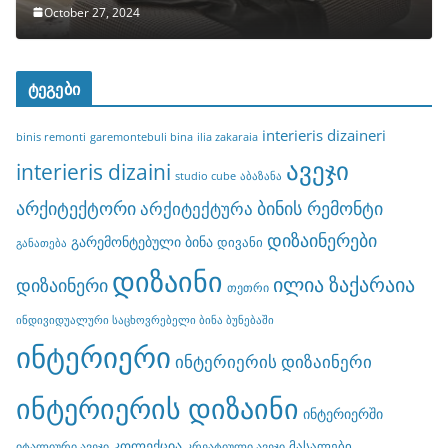
October 27, 2024
ტეგები
interieris dizaineri
binis remonti
garemontebuli bina
ilia zakaraia
ავეჯი
interieris dizaini
studio cube
აბაზანა
არქიტექტორი
ბინის რემონტი
არქიტექტურა
დიზაინერები
გარემონტებული ბინა
დივანი
განათება
დიზაინი
ილია ზაქარაია
დიზაინერი
თეთრი
ინდივიდუალური საცხოვრებელი ბინა ბუნებაში
ინტერიერი
ინტერიერის დიზაინერი
ინტერიერის დიზაინი
ინტერიერში
კოლექცია
მასალები
იტალიური ავეჯი
კრეატიული ავეჯი