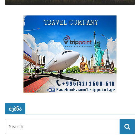
ძებნა