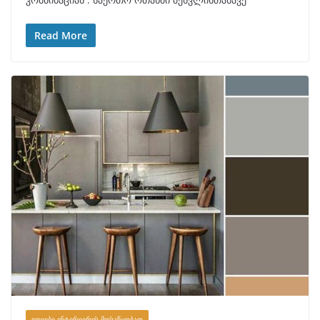
Read More
ᲘᲓᲔᲔᲑᲘ ᲘᲜᲢᲔᲠᲘᲔᲠᲘᲡ ᲛᲝᲡᲐᲬᲧᲝᲑᲐᲗ