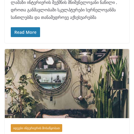
ლამაზი ინტერიერის შექმნის მნიშვნელოვანი ნაწილი ,
დროთა განმავლობაში სკულპტურები სურნელოვანმა
სანთლებმა და თანამედროვე აქსესუარებმა
Read More
ᲘᲓᲔᲔᲑᲘ ᲘᲜᲢᲔᲠᲘᲔᲠᲘᲡ ᲛᲝᲡᲐᲬᲧᲝᲑᲐᲗ