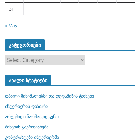
31
« May
კატეგორიები
კ
ა
ტ
ახალი სტატიები
ე
გ
თბილი მინიმალიზმი და დედამიწის ტონები
ო
რ
ინტერიერის დიზიანი
ი
არტემიდი წარმოგიდგენთ
ე
ბინების გაერთიანება
ბ
ი
კონტრასტები ინტერიერში