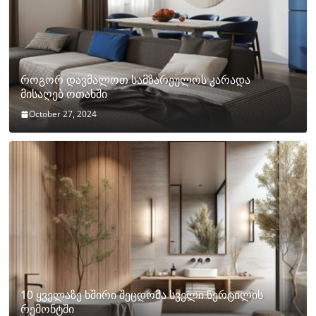
როგორ დავმალოთ სამზარეულოს კარადა
მისაღებ ოთახში
October 27, 2024
10 ყველაზე ხშირი შეცდომა სველი წერტილის
რემონტში