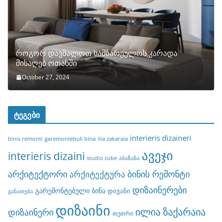
როგორ დავმალოთ სამზარეულოს კარადა
მისაღებ ოთახში
October 27, 2024
ტეგები
interieris dizaineri
binis remonti
garemontebuli bina
ilia zakaraia
ავეჯი
interieris dizaini
studio cube
აბაზანა
არქიტექტორი
ბინის რემონტი
არქიტექტურა
დიზაინერები
გარემონტებული ბინა
დივანი
განათება
დიზაინი
ილია ზაქარაია
დიზაინერი
თეთრი