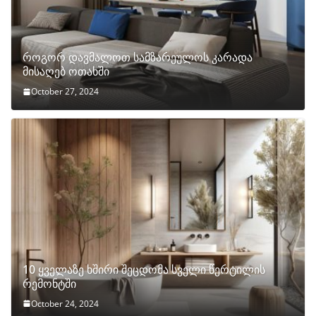
როგორ დავმალოთ სამზარეულოს კარადა
მისაღებ ოთახში
October 27, 2024
10 ყველაზე ხშირი შეცდომა სველი წერტილის
რემონტში
October 24, 2024