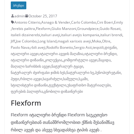
ᲑᲠᲔᲜᲓᲘ
admin
October 25, 2017
Antonio Citterio
,
Asnago & Vender
,
Carlo Colombo
,
Cini Boeri
,
Emily
,
ferebis palitra
,
Flexform
,
Giulio Manzoni
,
Groundpiece
,
Guido Rosati
,
italieli dizainerebi
,
italiuri aveji
,
italiuri avejis kompania
,
italiuri brendi
,
Jiff
,
Joe Colombo
,
Long Island
,
magali xarisxis aveji
,
Moka
,
Oltre
,
Paolo Nava
,
rbili aveji
,
Rodolfo Bonetto
,
Sergio Asti
,
teqstili
,
დივანი
,
იტალიური ავეჯი
,
იტალიური ავეჯის მაღაზია
,
იტალიური ბრენდი
,
იტალიური დიზაინი
,
კოლექცია
,
კომფორტული ავეჯი
,
მაგიდა
,
მაღალი ხარისხის ავეჯი
,
ნატურალურ ტყავი
,
ნატურალურ ძვირფასი ჯიშის ხეს
,
ნატურალური ხე
,
პენოპიურეტანი
,
პუფი
,
რბილი ავეჯი
,
სავარძელი
,
სამეული
,
სკამი
,
სტილისტური დიზაინი
,
ტექსტილი
,
უსაფრთხო მატერიალები
,
ფერების პალიტრა
,
ცნობილი დიზაინერები
Flexform
Flexform იტალიური ბრენდი Flexform საუკეთესო
დიზაინერებთან თანამშრომლობით ქმნის შესანიშნავ
რბილ ავეჯს და ასევე სხვადასხვა ტიპის ავეჯს .