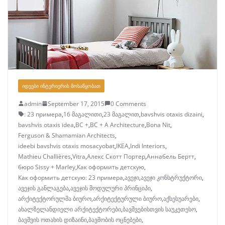
ᲘᲓᲔᲔᲑᲘ ᲘᲜᲢᲔᲠᲘᲔᲠᲘᲡ ᲛᲝᲡᲐᲬᲧᲝᲑᲐᲗ
admin
September 17, 2015
0 Comments
: 23 примера
,
16 მაგალითი
,
23 მაგალით
,
bavshvis otaxis dizaini
,
bavshvis otaxis idea
,
BC +
,
BC + A Architecture
,
Bona Nit
,
Ferguson & Shamamian Architects
,
ideebi bavshvis otaxis mosacyobat
,
IKEA
,
Indi Interiors
,
Mathieu Challières
,
Vitra
,
Алекс Скотт Портер
,
Аннабель Бертт
,
бюро Sissy + Marley
,
Как оформить детскую
,
Как оформить детскую: 23 примера
,
ავეჯი
,
ავეჯი კონსტრუქტორი
,
ავეჯის განლაგება
,
ავეჯის მოდულური პრინციპი
,
არქიტექტორულმა ბიურო
,
არქიტექტურული ბიურო
,
აქსესუარები
,
ახალზელანდიელი არქიტექტორები
,
ბავშვებისთვის საუკეთესო
,
ბავშვის ოთახის დიზაინი
,
ბავშობის ოცნებები
,